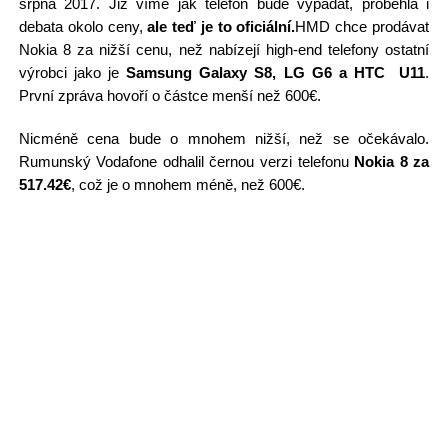
srpna 2017. Již víme jak telefon bude vypadat, proběhla i
debata okolo ceny,
ale teď je to oficiální.
HMD chce prodávat
Nokia 8 za nižší cenu, než nabízejí high-end telefony ostatní
výrobci jako je
Samsung Galaxy S8, LG G6 a HTC U11
.
První zpráva hovoří o částce menší než 600€.
Nicméně cena bude o mnohem nižší, než se očekávalo.
Rumunský Vodafone odhalil černou verzi telefonu
Nokia 8 za
517.42€
, což je o mnohem méně, než 600€.