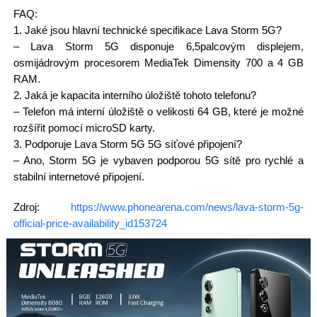
FAQ:
1. Jaké jsou hlavní technické specifikace Lava Storm 5G?
– Lava Storm 5G disponuje 6,5palcovým displejem,
osmijádrovým procesorem MediaTek Dimensity 700 a 4 GB
RAM.
2. Jaká je kapacita interního úložiště tohoto telefonu?
– Telefon má interní úložiště o velikosti 64 GB, které je možné
rozšířit pomocí microSD karty.
3. Podporuje Lava Storm 5G 5G síťové připojení?
– Ano, Storm 5G je vybaven podporou 5G sítě pro rychlé a
stabilní internetové připojení.
Zdroj:
https://www.phonearena.com/news/lava-storm-5g-
official-price-availability_id153724