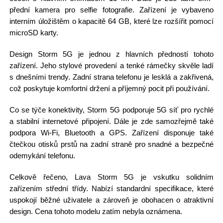
přední kamera pro selfie fotografie. Zařízení je vybaveno
interním úložištěm o kapacitě 64 GB, které lze rozšířit pomocí
microSD karty.
Design Storm 5G je jednou z hlavních předností tohoto
zařízení. Jeho stylové provedení a tenké rámečky skvěle ladí
s dnešními trendy. Zadní strana telefonu je lesklá a zakřivená,
což poskytuje komfortní držení a příjemný pocit při používání.
Co se týče konektivity, Storm 5G podporuje 5G síť pro rychlé
a stabilní internetové připojení. Dále je zde samozřejmě také
podpora Wi-Fi, Bluetooth a GPS. Zařízení disponuje také
čtečkou otisků prstů na zadní straně pro snadné a bezpečné
odemykání telefonu.
Celkově řečeno, Lava Storm 5G je vskutku solidním
zařízením střední třídy. Nabízí standardní specifikace, které
uspokojí běžné uživatele a zároveň je obohacen o atraktivní
design. Cena tohoto modelu zatím nebyla oznámena.