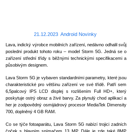
21.12.2023
Android Novinky
Lava, indický výrobce mobilních zařízení, nedávno odhalil svůj
poslední produkt tohoto roku – model Storm 5G. Jedná se o
zařízení střední třídy s běžnými technickými specifikacemi a
působivým designem.
Lava Storm 5G je vybaven standardními parametry, které jsou
charakteristické pro většinu zařízení ve své třídě. Patří sem
6,5palcový IPS LCD displej s rozlišením Full HD+, který
poskytuje ostrý obraz a živé barvy. Za plynulý chod aplikací a
her je zodpovědný osmijádrový procesor MediaTek Dimensity
700, doplněný 4 GB RAM.
Co se týče fotoaparátu, Lava Storm 5G nabízí trojici zadních
čoček s hlavním snímačem 13 MP. Dále je zde také 8MP