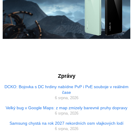
Zprávy
DCKO: Bojovka s DC hrdiny nabídne PvP i PvE souboje v reálném
čase
6 srpna, 2026
Velký bug v Google Maps: z map zmizely barevné pruhy dopravy
6 srpna, 2026
Samsung chystá na rok 2027 rekordních osm vlajkových lodí
6 srpna, 2026