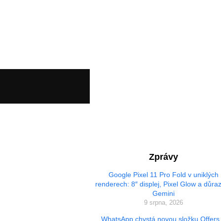
Zprávy
Google Pixel 11 Pro Fold v uniklých
renderech: 8″ displej, Pixel Glow a důra
Gemini
9 srpna, 2026
WhatsApp chystá novou složku Offers