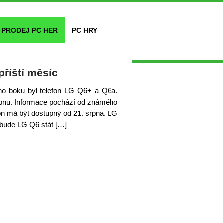
PRODEJ PC HER
PC HRY
říští měsíc
eho boku byl telefon LG Q6+ a Q6a.
rpnu. Informace pochází od známého
fon má být dostupný od 21. srpna. LG
 bude LG Q6 stát […]