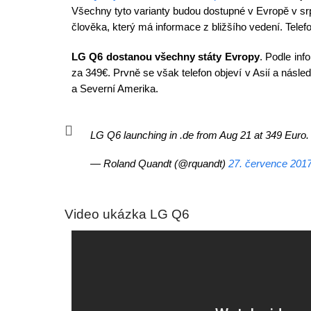
Všechny tyto varianty budou dostupné v Evropě v s
člověka, který má informace z bližšího vedení. Telef
LG Q6 dostanou všechny státy Evropy
. Podle in
za 349€. Prvně se však telefon objeví v Asií a násl
a Severní Amerika.
LG Q6 launching in .de from Aug 21 at 349 Euro.
— Roland Quandt (@rquandt)
27. července 201
Video ukázka LG Q6