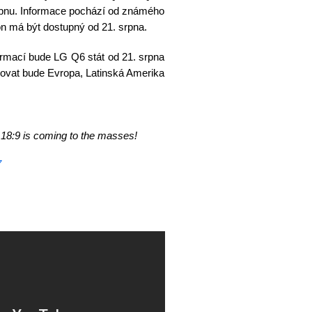
rpnu. Informace pochází od známého
on má být dostupný od 21. srpna.
formací bude LG Q6 stát od 21. srpna
edovat bude Evropa, Latinská Amerika
 18:9 is coming to the masses!
7