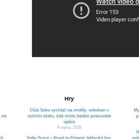
Hry
Club Soko vychází na mobily: sokoban v
My
z na
nočním klubu, kde místo beden posouváte
p
opilce
9 srpna, 2026
H
 &
Sofie Scout – Road to Poland: běžecká hra,
pok