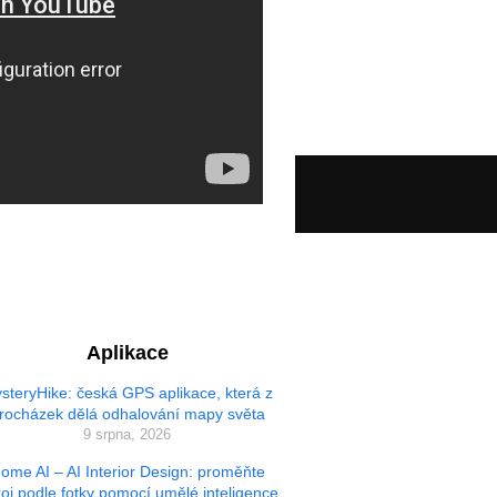
Aplikace
steryHike: česká GPS aplikace, která z
rocházek dělá odhalování mapy světa
9 srpna, 2026
ome AI – AI Interior Design: proměňte
oj podle fotky pomocí umělé inteligence