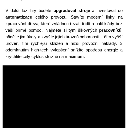
V další fázi hry budete
upgradovat stroje
a investovat do
automatizace
celého provozu. Stavíte moderní linky na
zpracování dřeva, které zvládnou řezat, třídít a balit klády bez
vaší přímé pomoci. Najměte si tým šikovných
pracovníků
,
přidělte jim úkoly a zvyšte jejich úroveň odbornosti – čím vyšší
úroveň, tím rychlejší sklizeň a nižší provozní náklady. S
odemknutím high-tech vylepšení snížíte spotřebu energie a
zrychlíte celý cyklus sklizně na maximum.