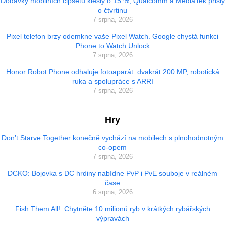
Dodávky mobilních čipsetů klesly o 15 %, Qualcomm a MediaTek přišly
o čtvrtinu
7 srpna, 2026
Pixel telefon brzy odemkne vaše Pixel Watch. Google chystá funkci
Phone to Watch Unlock
7 srpna, 2026
Honor Robot Phone odhaluje fotoaparát: dvakrát 200 MP, robotická
ruka a spolupráce s ARRI
7 srpna, 2026
Hry
Don’t Starve Together konečně vychází na mobilech s plnohodnotným
co-opem
7 srpna, 2026
DCKO: Bojovka s DC hrdiny nabídne PvP i PvE souboje v reálném
čase
6 srpna, 2026
Fish Them All!: Chytněte 10 milionů ryb v krátkých rybářských
výpravách