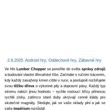
2.9.2025
Android hry
,
Oddechové hry
,
Zábavné hry
Ve hře
Lumber Chopper
se ponoříte do světa
správy zdrojů
a budování vlastní dřevařské říše. Začínáte s ručním kácením,
kdy každý zasažený kmen cítíte v ruce, a postupně rozšiřujete
svou
těžbu dřeva
o výkonné pily a dopravní pásy. Každý typ
stromu nabízí jinou hodnotu – rychle rostoucí břízy přinesou
rychlé zisky, zatímco staré duby ukrývají cenné klády pro
skutečné magnáty. Sledujte, jak se vaše sklady plní a jak se
vaše
impérium
rozrůstá!