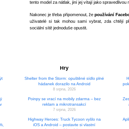
tento model za nátlak, jiní jej vítají jako spravedlivo
Nakonec je třeba připomenout, že
používání Facebo
uživatelé si tak mohou sami vybrat, zda chtějí pl
sociální sítě jednoduše opustit.
Hry
ýt
Shelter from the Storm: opuštěné sídlo plné
H
hádanek dorazilo na Android
pok
8 srpna, 2026
vý
Poinpy se vrací na mobily zdarma – bez
Zes
v
reklam a mikrotransakcí
7 srpna, 2026
Highway Heroes: Truck Tycoon vyšlo na
Apl
 %,
iOS a Android – postavte si vlastní