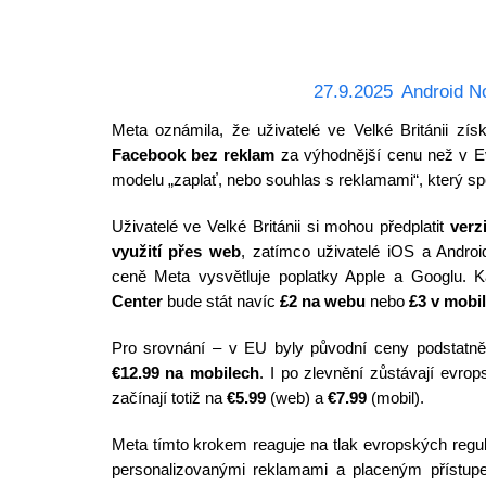
27.9.2025
Android N
Meta oznámila, že uživatelé ve Velké Británii zí
Facebook bez reklam
za výhodnější cenu než v Ev
modelu „zaplať, nebo souhlas s reklamami“, který s
Uživatelé ve Velké Británii si mohou předplatit
verz
využití přes web
, zatímco uživatelé iOS a Androi
ceně Meta vysvětluje poplatky Apple a Googlu. 
Center
bude stát navíc
£2 na webu
nebo
£3 v mobil
Pro srovnání – v EU byly původní ceny podstatn
€12.99 na mobilech
. I po zlevnění zůstávají evrop
začínají totiž na
€5.99
(web) a
€7.99
(mobil).
Meta tímto krokem reaguje na tlak evropských regu
personalizovanými reklamami a placeným přístupem