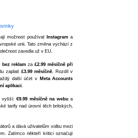
ovinky
skají možnost používat
Instagram
a
ropské unii. Tato změna vychází z
polečnost zavedla už v EU.
i bez reklam
za
£2.99 měsíčně při
du zaplatí
£3.99 měsíčně
. Rozdíl v
Každý další účet v
Meta Accounts
ní aplikaci
.
ě vyšší:
€9.99 měsíčně na webu
a
ské tarify nad úrovní těch britských,
látorů a dává uživatelům volbu mezi
. Zatímco někteří kritici označují