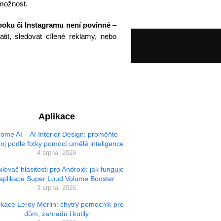
u možnost.
oku či Instagramu není povinné
–
atit, sledovat cílené reklamy, nebo
Aplikace
ome AI – AI Interior Design: proměňte
oj podle fotky pomocí umělé inteligence
4 srpna, 2026
ilovač hlasitosti pro Android: jak funguje
aplikace Super Loud Volume Booster
3 srpna, 2026
ikace Leroy Merlin: chytrý pomocník pro
dům, zahradu i kutily