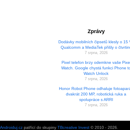
Zprávy
Dodávky mobilních čipsetů klesly o 15
Qualcomm a MediaTek přišly o čtvrtin
7 srpna, 2026
Pixel telefon brzy odemkne vaše Pixe
Watch. Google chystá funkci Phone t
Watch Unlock
7 srpna, 2026
Honor Robot Phone odhaluje fotoapará
dvakrát 200 MP, robotická ruka a
spolupráce s ARRI
7 srpna, 2026
Androiduj.cz
patřící do skupiny
TBcreative Invest
© 2010 - 2026.