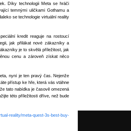
ek. Díky technologii Meta se hráči
uvající temnými uličkami Gothamu a
daleko se technologie virtuální reality
ciální kredit reaguje na rostoucí
tegii, jak přilákat nové zákazníky a
kazníky je to skvělá příležitost, jak
něnou cenu a zároveň získat něco
ta, nyní je ten pravý čas. Nejenže
áte přístup ke hře, která vás vtáhne
 že tato nabídka je časově omezená
jte této příležitosti dříve, než bude
tual-reality/meta-quest-3s-best-buy-