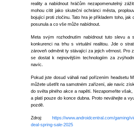
reality a nabídnout hráčům nezapomenutelný zážit
mohou cítit jako skuteční ochránci města, proplo
bojující proti zločinu. Tato hra je příkladem toho, jak 
posunula a co vše může nabídnout.
Meta svým rozhodnutím nabídnout tuto slevu a spe
konkurenci na trhu s virtuální realitou. Jde o stra
zároveň odměnit ty stávající za jejich věrnost. Pro zá
se dostat k nejnovějším technologiím za zvýhod
navíc.
Pokud jste dosud váhali nad pořízením headsetu Me
můžete ušetřit na samotném zařízení, ale navíc získ
do světa plného akce a napětí. Nezapomeňte však,
a platí pouze do konce dubna. Proto neváhejte a využi
pozdě.
Zdroj:
https://www.androidcentral.com/gaming/vir
deal-spring-sale-2025