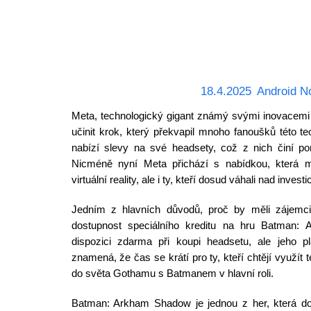
18.4.2025
Android N
Meta, technologický gigant známý svými inovacemi v o
učinit krok, který překvapil mnoho fanoušků této te
nabízí slevy na své headsety, což z nich činí po
Nicméně nyní Meta přichází s nabídkou, která 
virtuální reality, ale i ty, kteří dosud váhali nad invest
Jedním z hlavních důvodů, proč by měli zájemci
dostupnost speciálního kreditu na hru Batman: 
dispozici zdarma při koupi headsetu, ale jeho p
znamená, že čas se krátí pro ty, kteří chtějí využít té
do světa Gothamu s Batmanem v hlavní roli.
Batman: Arkham Shadow je jednou z her, která doká