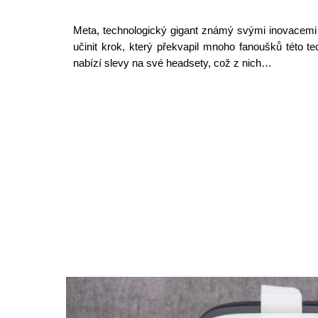
Meta, technologický gigant známý svými inovacemi v o
učinit krok, který překvapil mnoho fanoušků této te
nabízí slevy na své headsety, což z nich…