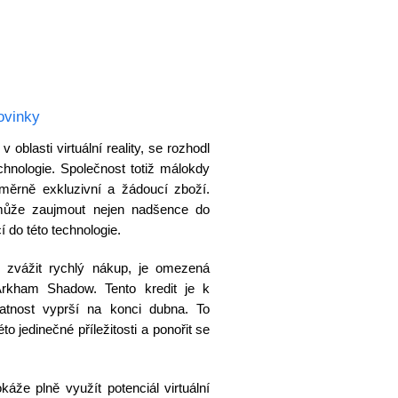
ovinky
blasti virtuální reality, se rozhodl
chnologie. Společnost totiž málokdy
měrně exkluzivní a žádoucí zboží.
může zaujmout nejen nadšence do
icí do této technologie.
 zvážit rychlý nákup, je omezená
Arkham Shadow. Tento kredit je k
latnost vyprší na konci dubna. To
to jedinečné příležitosti a ponořit se
že plně využít potenciál virtuální