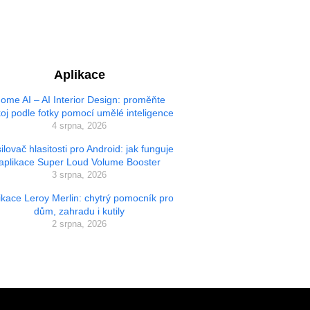
Aplikace
ome AI – AI Interior Design: proměňte
oj podle fotky pomocí umělé inteligence
4 srpna, 2026
ilovač hlasitosti pro Android: jak funguje
aplikace Super Loud Volume Booster
3 srpna, 2026
ikace Leroy Merlin: chytrý pomocník pro
dům, zahradu i kutily
2 srpna, 2026