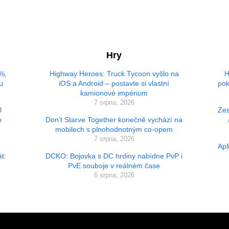
Hry
 %,
Highway Heroes: Truck Tycoon vyšlo na
H
u
iOS a Android – postavte si vlastní
pok
kamionové impérium
7 srpna, 2026
l
Zes
o
Don’t Starve Together konečně vychází na
mobilech s plnohodnotným co-opem
7 srpna, 2026
Apl
t:
DCKO: Bojovka s DC hrdiny nabídne PvP i
PvE souboje v reálném čase
6 srpna, 2026