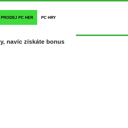
PRODEJ PC HER
PC HRY
y, navíc získáte bonus