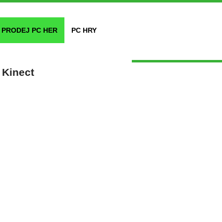
PRODEJ PC HER
PC HRY
 Kinect