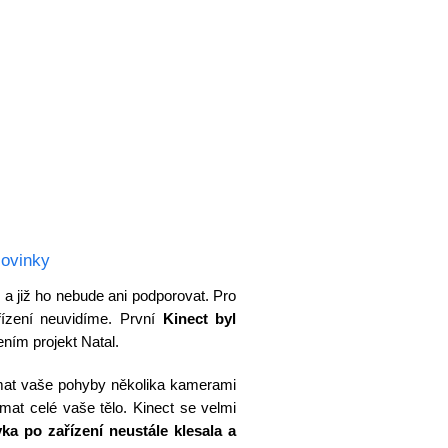
Novinky
t
a již ho nebude ani podporovat. Pro
ízení neuvidíme. První
Kinect byl
ím projekt Natal.
ímat vaše pohyby několika kamerami
mat celé vaše tělo. Kinect se velmi
a po zařízení neustále klesala a