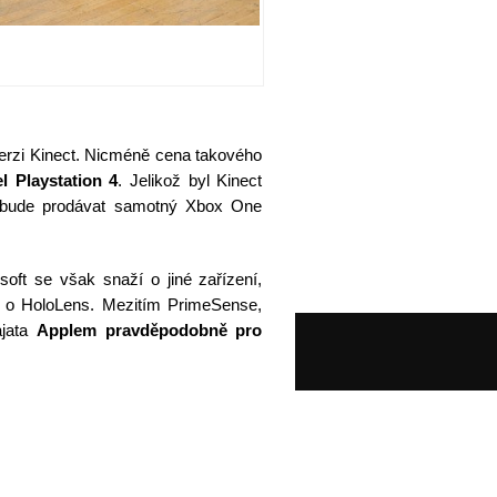
verzi Kinect. Nicméně cena takového
 Playstation 4
. Jelikož byl Kinect
e bude prodávat samotný Xbox One
soft se však snaží o jiné zařízení,
a o HoloLens. Mezitím PrimeSense,
ajata
Applem pravděpodobně pro