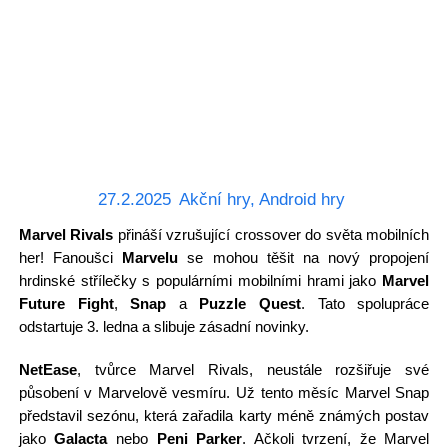
27.2.2025
Akční hry
,
Android hry
Marvel Rivals
přináší vzrušující crossover do světa mobilních
her! Fanoušci
Marvelu
se mohou těšit na nový propojení
hrdinské střílečky s populárními mobilními hrami jako
Marvel
Future Fight
,
Snap
a
Puzzle Quest
. Tato spolupráce
odstartuje 3. ledna a slibuje zásadní novinky.
NetEase
, tvůrce Marvel Rivals, neustále rozšiřuje své
působení v Marvelově vesmíru. Už tento měsíc Marvel Snap
představil sezónu, která zařadila karty méně známých postav
jako
Galacta
nebo
Peni Parker
. Ačkoli tvrzení, že Marvel