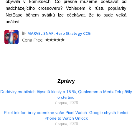
objevila v komiksech. Co přesně můžeme očekávat od
nadcházejícího crossoveru? Vzhledem k růstu popularity
NetEase během svátků lze očekávat, že to bude velká
událost.
MARVEL SNAP: Hero Strategy CCG
Cena
Free
Zprávy
Dodávky mobilních čipsetů klesly o 15 %, Qualcomm a MediaTek přišly
o čtvrtinu
7 srpna, 2026
Pixel telefon brzy odemkne vaše Pixel Watch. Google chystá funkci
Phone to Watch Unlock
7 srpna, 2026