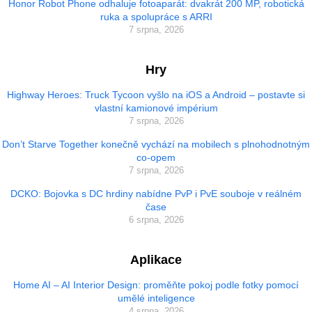
Honor Robot Phone odhaluje fotoaparát: dvakrát 200 MP, robotická
ruka a spolupráce s ARRI
7 srpna, 2026
Hry
Highway Heroes: Truck Tycoon vyšlo na iOS a Android – postavte si
vlastní kamionové impérium
7 srpna, 2026
Don’t Starve Together konečně vychází na mobilech s plnohodnotným
co-opem
7 srpna, 2026
DCKO: Bojovka s DC hrdiny nabídne PvP i PvE souboje v reálném
čase
6 srpna, 2026
Aplikace
Home AI – AI Interior Design: proměňte pokoj podle fotky pomocí
umělé inteligence
4 srpna, 2026