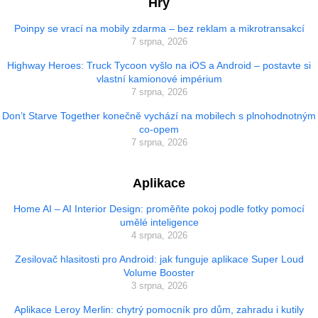
Hry
Poinpy se vrací na mobily zdarma – bez reklam a mikrotransakcí
7 srpna, 2026
Highway Heroes: Truck Tycoon vyšlo na iOS a Android – postavte si
vlastní kamionové impérium
7 srpna, 2026
Don’t Starve Together konečně vychází na mobilech s plnohodnotným
co-opem
7 srpna, 2026
Aplikace
Home AI – AI Interior Design: proměňte pokoj podle fotky pomocí
umělé inteligence
4 srpna, 2026
Zesilovač hlasitosti pro Android: jak funguje aplikace Super Loud
Volume Booster
3 srpna, 2026
Aplikace Leroy Merlin: chytrý pomocník pro dům, zahradu i kutily