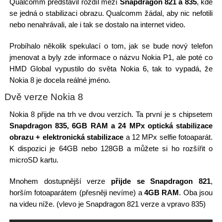
Qualcomm představil rozdíl mezí
Snapdragon 821 a 835
, kde
se jedná o stabilizaci obrazu. Qualcomm žádal, aby nic nefotili
nebo nenahrávali, ale i tak se dostalo na internet video.
Probíhalo několik spekulací o tom, jak se bude nový telefon
jmenovat a byly zde informace o názvu Nokia P1, ale poté co
HMD Global vypustilo do světa Nokia 6, tak to vypadá, že
Nokia 8 je docela reálné jméno.
Dvě verze Nokia 8
Nokia 8 přijde na trh ve dvou verzích. Ta první je s chipsetem
Snapdragon 835, 6GB RAM a 24 MPx optická stabilizace
obrazu + elektronická stabilizace
a 12 MPx selfie fotoaparát.
K dispozici je 64GB nebo 128GB a můžete si ho rozšířit o
microSD kartu.
Mnohem dostupnější verze
přijde se Snapdragon 821
,
horším fotoaparátem (přesněji nevíme) a
4GB RAM
. Oba jsou
na videu níže. (vlevo je Snapdragon 821 verze a vpravo 835)