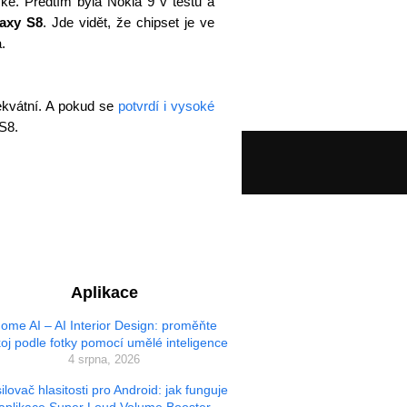
zké. Předtím byla Nokia 9 v testu a
laxy S8
. Jde vidět, že chipset je ve
.
ekvátní. A pokud se
potvrdí i vysoké
S8.
Aplikace
ome AI – AI Interior Design: proměňte
oj podle fotky pomocí umělé inteligence
4 srpna, 2026
ilovač hlasitosti pro Android: jak funguje