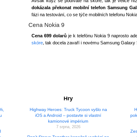
Avšak když se podíváte na skóre, tak je velice ní
dokázala překonat mobilní telefon Samsung Ga
fázi na testování, co se týče mobilních telefonu Nokia
Cena Nokia 9
Cena 699 dolarů
je k telefónu Nokia 9 naprosto ad
skóre
, tak docela zavaří i novému Samsung Galaxy 
Hry
 %,
Highway Heroes: Truck Tycoon vyšlo na
H
u
iOS a Android – postavte si vlastní
pok
kamionové impérium
7 srpna, 2026
l
Zes