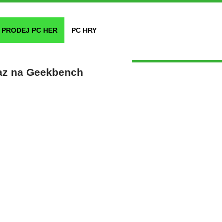
PRODEJ PC HER
PC HRY
az na Geekbench