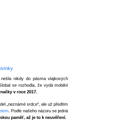
ovinky
 nešla nikdy do pásma vlajkových
Global se rozhodla, že vydá mobilní
značky v roce 2017.
del „neznámé srdce“, ale už předtím
setem
. Podle našeho názoru se jedná
skou paměť, až je to k neuvěření.