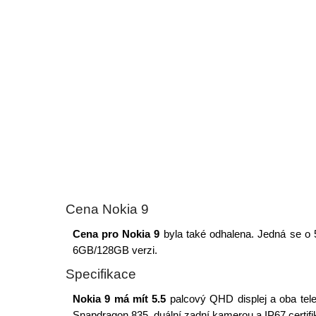
Cena Nokia 9
Cena pro Nokia 9
byla také odhalena. Jedná se o
6GB/128GB verzi.
Specifikace
Nokia 9 má mít 5.5
palcový QHD displej a oba tele
Snapdragon 835, duální zadní kamerou a IP67 certifi