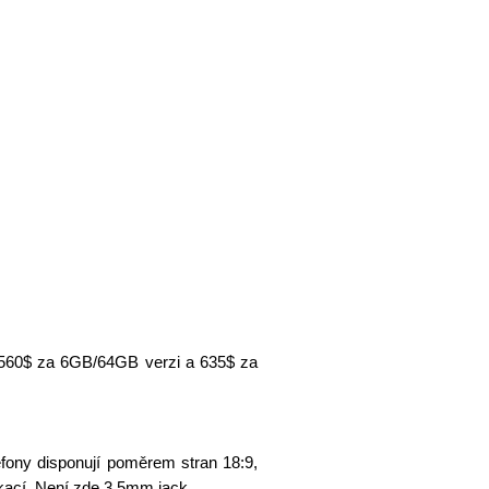
 560$ za 6GB/64GB verzi a 635$ za
fony disponují poměrem stran 18:9,
kací. Není zde 3.5mm jack.