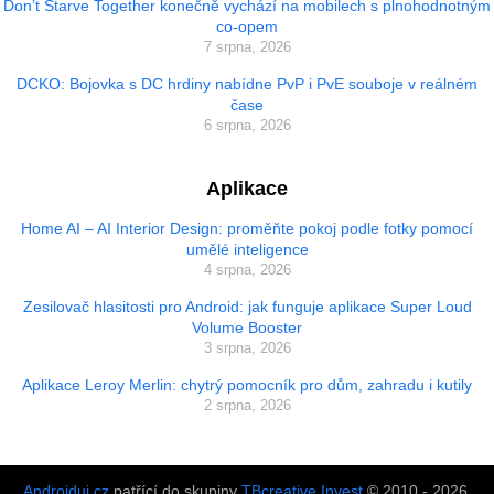
Don’t Starve Together konečně vychází na mobilech s plnohodnotným
co-opem
7 srpna, 2026
DCKO: Bojovka s DC hrdiny nabídne PvP i PvE souboje v reálném
čase
6 srpna, 2026
Aplikace
Home AI – AI Interior Design: proměňte pokoj podle fotky pomocí
umělé inteligence
4 srpna, 2026
Zesilovač hlasitosti pro Android: jak funguje aplikace Super Loud
Volume Booster
3 srpna, 2026
Aplikace Leroy Merlin: chytrý pomocník pro dům, zahradu i kutily
2 srpna, 2026
Androiduj.cz
patřící do skupiny
TBcreative Invest
© 2010 - 2026.