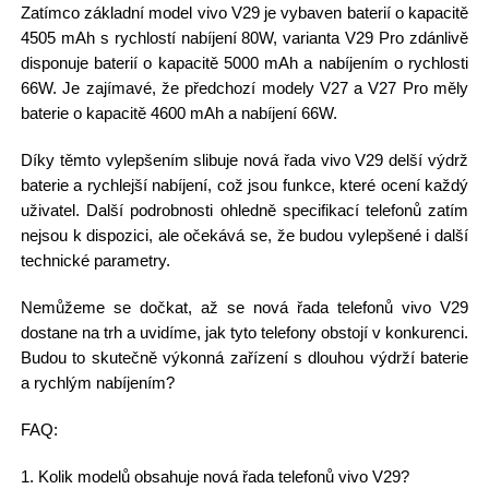
Zatímco základní model vivo V29 je vybaven baterií o kapacitě
4505 mAh s rychlostí nabíjení 80W, varianta V29 Pro zdánlivě
disponuje baterií o kapacitě 5000 mAh a nabíjením o rychlosti
66W. Je zajímavé, že předchozí modely V27 a V27 Pro měly
baterie o kapacitě 4600 mAh a nabíjení 66W.
Díky těmto vylepšením slibuje nová řada vivo V29 delší výdrž
baterie a rychlejší nabíjení, což jsou funkce, které ocení každý
uživatel. Další podrobnosti ohledně specifikací telefonů zatím
nejsou k dispozici, ale očekává se, že budou vylepšené i další
technické parametry.
Nemůžeme se dočkat, až se nová řada telefonů vivo V29
dostane na trh a uvidíme, jak tyto telefony obstojí v konkurenci.
Budou to skutečně výkonná zařízení s dlouhou výdrží baterie
a rychlým nabíjením?
FAQ:
1. Kolik modelů obsahuje nová řada telefonů vivo V29?