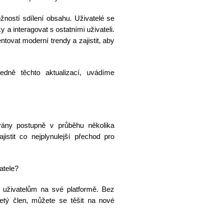
ožností sdílení obsahu. Uživatelé se
 a interagovat s ostatními uživateli.
ovat moderní trendy a zajistit, aby
dně těchto aktualizací, uvádíme
ány postupně v průběhu několika
istit co nejplynulejší přechod pro
atele?
 uživatelům na své platformě. Bez
letý člen, můžete se těšit na nové