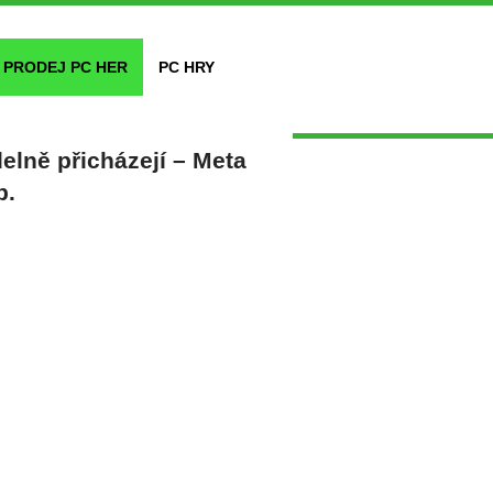
PRODEJ PC HER
PC HRY
elně přicházejí – Meta
b.