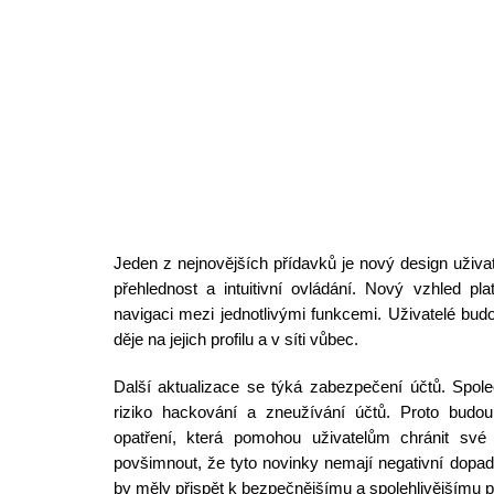
Jeden z nejnovějších přídavků je nový design uživate
přehlednost a intuitivní ovládání. Nový vzhled p
navigaci mezi jednotlivými funkcemi. Uživatelé budo
děje na jejich profilu a v síti vůbec.
Další aktualizace se týká zabezpečení účtů. Spol
riziko hackování a zneužívání účtů. Proto budo
opatření, která pomohou uživatelům chránit své
povšimnout, že tyto novinky nemají negativní dopad
by měly přispět k bezpečnějšímu a spolehlivějšímu p