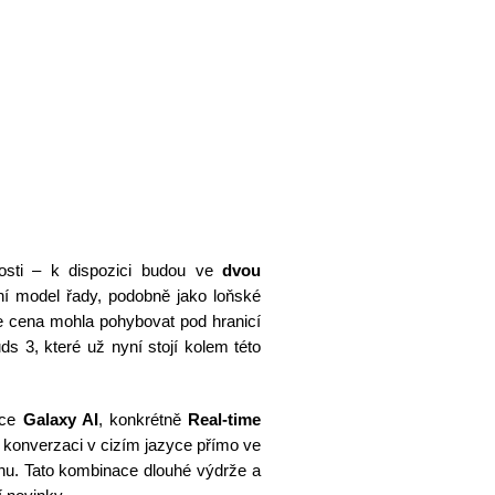
osti – k dispozici budou ve
dvou
ní model řady, podobně jako loňské
e cena mohla pohybovat pod hranicí
s 3, které už nyní stojí kolem této
kce
Galaxy AI
, konkrétně
Real-time
 konverzaci v cizím jazyce přímo ve
onu. Tato kombinace dlouhé výdrže a