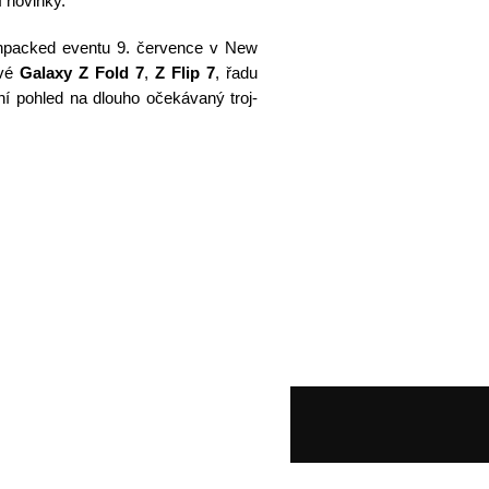
í novinky.
Unpacked eventu 9. července v New
ové
Galaxy Z Fold 7
,
Z Flip 7
, řadu
í pohled na dlouho očekávaný troj-