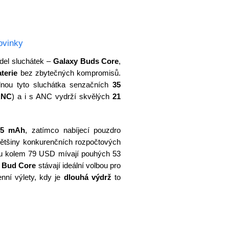
ovinky
el sluchátek –
Galaxy Buds Core
,
terie
bez zbytečných kompromisů.
dnou tyto sluchátka senzačních
35
ANC
) a i s ANC vydrží skvělých
21
65 mAh
, zatímco nabíjecí pouzdro
většiny konkurenčních rozpočtových
ou kolem 79 USD mívají pouhých 53
e
Bud Core
stávají ideální volbou pro
enní výlety, kdy je
dlouhá výdrž
to