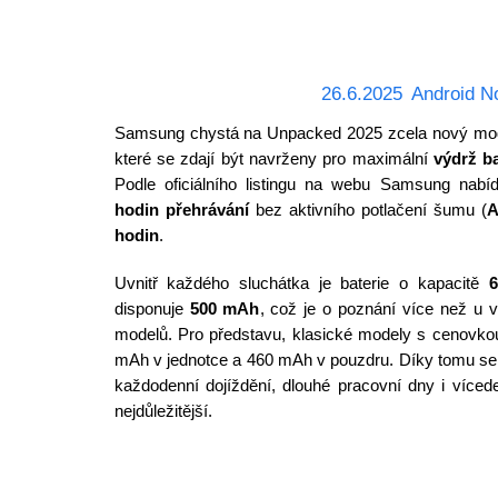
26.6.2025
Android N
Samsung chystá na Unpacked 2025 zcela nový mod
které se zdají být navrženy pro maximální
výdrž ba
Podle oficiálního listingu na webu Samsung nabí
hodin přehrávání
bez aktivního potlačení šumu (
hodin
.
Uvnitř každého sluchátka je baterie o kapacitě
disponuje
500 mAh
, což je o poznání více než u 
modelů. Pro představu, klasické modely s cenovk
mAh v jednotce a 460 mAh v pouzdru. Díky tomu s
každodenní dojíždění, dlouhé pracovní dny i víced
nejdůležitější.