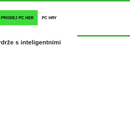
PRODEJ PC HER
PC HRY
drže s inteligentními