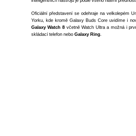
inteligentních nástrojů je podle všeho hlavní přednost
Oficiální představení se odehraje na velkolepém 
Yorku, kde kromě Galaxy Buds Core uvidíme i n
Galaxy Watch 8
včetně Watch Ultra a možná i prvn
skládací telefon nebo
Galaxy Ring
.