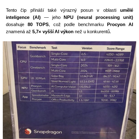
Tento čip přináší také výrazný posun v oblasti
umělé
inteligence (AI)
— jeho
NPU (neural processing unit)
dosahuje
80 TOPS
, což podle benchmarku
Procyon AI
znamená až
5,7× vyšší AI výkon
než u konkurentů.