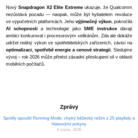
Nový
Snapdragon X2 Elite Extreme
ukazuje, že Qualcomm
nezůstává pozadu — naopak, může být hybatelem revoluce
ve výpočetních platformách. Jeho
výjimečný výkon
, pokročilá
AI schopnosti
a technologie jako
SME instrukce
dávají
ambici konkurovat i procesorovým velikánům. Zda ale dokáže
udržet reálný výkon ve spotřebitelských zařízeních, závisí na
optimalizaci, spotřebě energie a cenové strategii
. Sledujme
vývoj – rok 2026 může přinést zásadní přeskupení sil v oblasti
mobilních počítačů.
Zprávy
Spotify spouští Running Mode: chytrý běžecký režim s 25 playlisty a
hlasovými pokyny
8 srpna, 2026