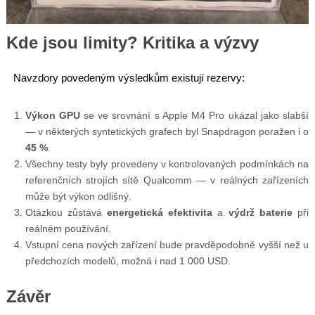
Kde jsou limity? Kritika a výzvy
Navzdory povedeným výsledkům existují rezervy:
Výkon GPU
se ve srovnání s Apple M4 Pro ukázal jako slabší
— v některých syntetických grafech byl Snapdragon poražen i o
45 %
.
Všechny testy byly provedeny v kontrolovaných podmínkách na
referenčních strojích sítě Qualcomm — v reálných zařízeních
může být výkon odlišný.
Otázkou zůstává
energetická efektivita
a
výdrž baterie
při
reálném používání.
Vstupní cena nových zařízení bude pravděpodobně vyšší než u
předchozích modelů, možná i nad 1 000 USD.
Závěr