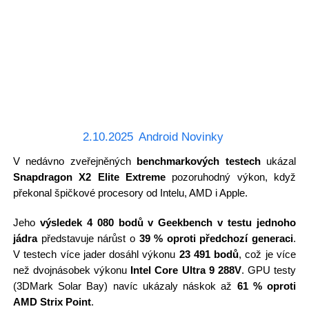
2.10.2025
Android Novinky
V nedávno zveřejněných
benchmarkových testech
ukázal
Snapdragon X2 Elite Extreme
pozoruhodný výkon, když
překonal špičkové procesory od Intelu, AMD i Apple.
Jeho
výsledek 4 080 bodů v Geekbench v testu jednoho
jádra
představuje nárůst o
39 % oproti předchozí generaci
.
V testech více jader dosáhl výkonu
23 491 bodů
, což je více
než dvojnásobek výkonu
Intel Core Ultra 9 288V
. GPU testy
(3DMark Solar Bay) navíc ukázaly náskok až
61 % oproti
AMD Strix Point
.