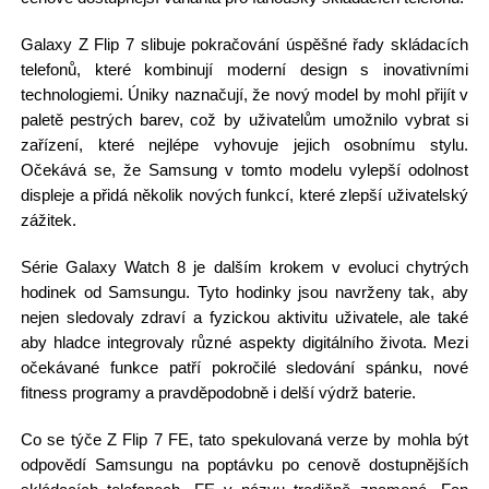
Galaxy Z Flip 7 slibuje pokračování úspěšné řady skládacích
telefonů, které kombinují moderní design s inovativními
technologiemi. Úniky naznačují, že nový model by mohl přijít v
paletě pestrých barev, což by uživatelům umožnilo vybrat si
zařízení, které nejlépe vyhovuje jejich osobnímu stylu.
Očekává se, že Samsung v tomto modelu vylepší odolnost
displeje a přidá několik nových funkcí, které zlepší uživatelský
zážitek.
Série Galaxy Watch 8 je dalším krokem v evoluci chytrých
hodinek od Samsungu. Tyto hodinky jsou navrženy tak, aby
nejen sledovaly zdraví a fyzickou aktivitu uživatele, ale také
aby hladce integrovaly různé aspekty digitálního života. Mezi
očekávané funkce patří pokročilé sledování spánku, nové
fitness programy a pravděpodobně i delší výdrž baterie.
Co se týče Z Flip 7 FE, tato spekulovaná verze by mohla být
odpovědí Samsungu na poptávku po cenově dostupnějších