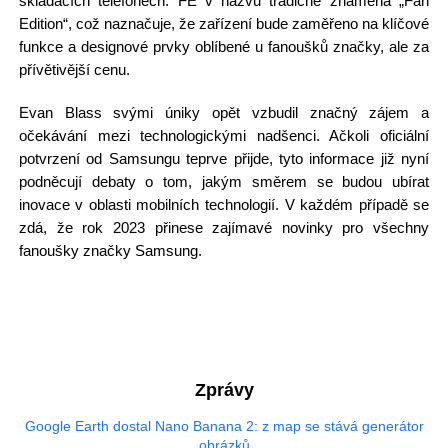
skládacích telefonech. FE v názvu tradičně znamená „Fan
Edition“, což naznačuje, že zařízení bude zaměřeno na klíčové
funkce a designové prvky oblíbené u fanoušků značky, ale za
přívětivější cenu.
Evan Blass svými úniky opět vzbudil značný zájem a
očekávání mezi technologickými nadšenci. Ačkoli oficiální
potvrzení od Samsungu teprve přijde, tyto informace již nyní
podněcují debaty o tom, jakým směrem se budou ubírat
inovace v oblasti mobilních technologií. V každém případě se
zdá, že rok 2023 přinese zajímavé novinky pro všechny
fanoušky značky Samsung.
Zprávy
Google Earth dostal Nano Banana 2: z map se stává generátor
obrázků