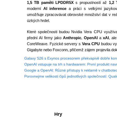
1,5 TB paměti LPDDR5X
s propustností až
1,2 
moderní
AI inference
a práci s velkými jazyko
umožňuje zpracovávat obrovské množství dat v r
úzkých hrdel.
Které společnosti budou Nvidia Vera CPU využíva
přední AI firmy jako
Anthropic
,
OpenAI
a
xAI
, al
CoreWeave. Fyzické servery s
Vera CPU
budou vyr
Gigabyte nebo Foxconn, přičemž zájem projevila do
Galaxy S26 s Exynos procesorem překvapivě dobře kon
OpenAI vstupuje na trh s hardwarem: První produkt nav
Google a OpenAI: Různé přístupy k reklamě v chatbotec
Porovnejme velikosti čipů jednotlivých společností: Q
Hry