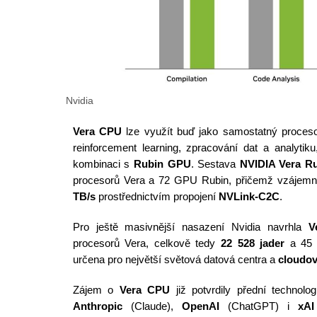
Nvidia
Vera CPU
lze využít buď jako samostatný proces
reinforcement learning, zpracování dat a analytik
kombinaci s
Rubin GPU
. Sestava
NVIDIA Vera R
procesorů Vera a 72 GPU Rubin, přičemž vzájemn
TB/s
prostřednictvím propojení
NVLink-C2C
.
Pro ještě masivnější nasazení Nvidia navrhla
V
procesorů Vera, celkově tedy
22 528 jader
a 45 0
určena pro největší světová datová centra a
cloudov
Zájem o
Vera CPU
již potvrdily přední technolo
Anthropic
(Claude),
OpenAI
(ChatGPT) i
xAI