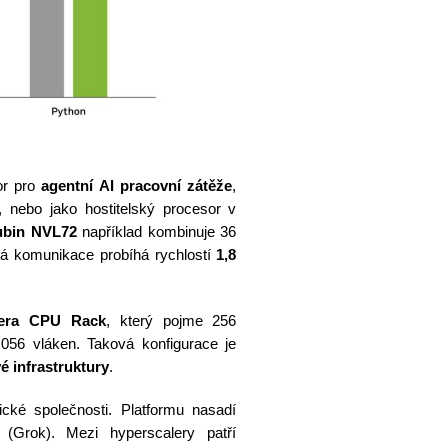
or pro
agentní AI pracovní zátěže
,
u, nebo jako hostitelský procesor v
ubin NVL72
například kombinuje 36
á komunikace probíhá rychlostí
1,8
era CPU Rack
, který pojme 256
56 vláken. Taková konfigurace je
é infrastruktury
.
gické společnosti. Platformu nasadí
(Grok). Mezi hyperscalery patří