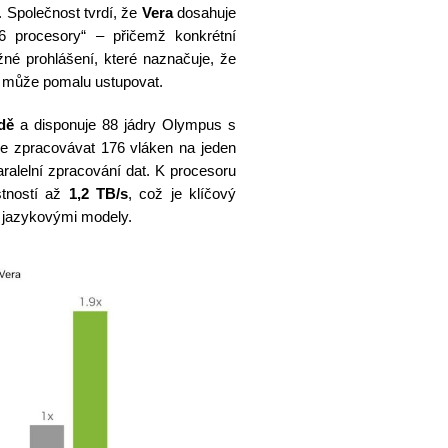
 Společnost tvrdí, že
Vera
dosahuje
 procesory“ – přičemž konkrétní
né prohlášení, které naznačuje, že
 může pomalu ustupovat.
dě
a disponuje 88 jádry Olympus s
ne zpracovávat 176 vláken na jeden
ralelní zpracování dat. K procesoru
tností až
1,2 TB/s
, což je klíčový
i jazykovými modely.