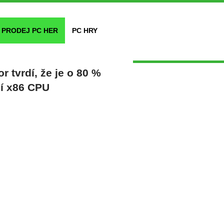
PRODEJ PC HER
PC HRY
 tvrdí, že je o 80 %
ší x86 CPU