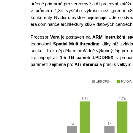
určené primárně pro serverové a AI pracovní zátěže.
v průměru 1,8× vyššího výkonu než „přední x86
konkurenty Nvidia úmyslně nejmenuje. Jde o odváž
éra dominance architektury
x86
v datových centrech
Procesor
Vera
je postaven na
ARM instrukční sa
technologií
Spatial Multithreading
, díky níž zvlád
socket. To z něj dělá mimořádně výkonný čip pro pa
lze připojit až
1,5 TB paměti LPDDR5X
s propus
parametr zejména pro
AI inferenci
a práci s velkým