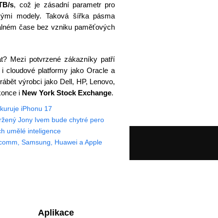
TB/s
, což je zásadní parametr pro
vými modely. Taková šířka pásma
eálném čase bez vzniku paměťových
t? Mezi potvrzené zákazníky patří
e i cloudové platformy jako Oracle a
ábět výrobci jako Dell, HP, Lenovo,
konce i
New York Stock Exchange
.
kuruje iPhonu 17
ržený Jony Ivem bude chytré pero
h umělé inteligence
ualcomm, Samsung, Huawei a Apple
Aplikace