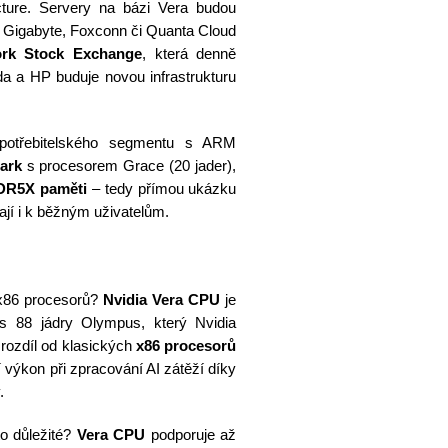
ture. Servery na bázi Vera budou
, Gigabyte, Foxconn či Quanta Cloud
rk Stock Exchange
, která denně
a a HP buduje novou infrastrukturu
otřebitelského segmentu s ARM
ark
s procesorem Grace (20 jader),
DR5X paměti
– tedy přímou ukázku
ají i k běžným uživatelům.
 x86 procesorů?
Nvidia Vera CPU
je
 88 jádry Olympus, který Nvidia
 rozdíl od klasických
x86 procesorů
 výkon při zpracování AI zátěží díky
.
to důležité?
Vera CPU
podporuje až