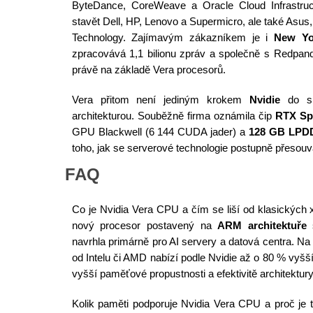
ByteDance, CoreWeave a Oracle Cloud Infrastruc
stavět Dell, HP, Lenovo a Supermicro, ale také Asus
Technology. Zajímavým zákazníkem je i
New Yo
zpracovává 1,1 bilionu zpráv a společně s Redpand
právě na základě Vera procesorů.
Vera přitom není jediným krokem
Nvidie
do sp
architekturou. Souběžně firma oznámila čip
RTX Sp
GPU Blackwell (6 144 CUDA jader) a
128 GB LPD
toho, jak se serverové technologie postupně přesouv
FAQ
Co je Nvidia Vera CPU a čím se liší od klasických
nový procesor postavený na
ARM architektuře
s
navrhla primárně pro AI servery a datová centra. Na
od Intelu či AMD nabízí podle Nvidie až o 80 % vyšší
vyšší paměťové propustnosti a efektivitě architektury
Kolik paměti podporuje Nvidia Vera CPU a proč je 