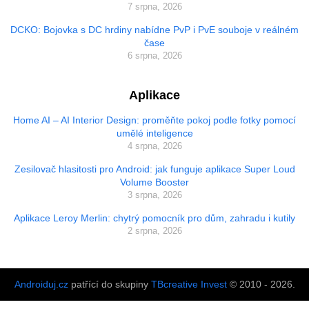
7 srpna, 2026
DCKO: Bojovka s DC hrdiny nabídne PvP i PvE souboje v reálném
čase
6 srpna, 2026
Aplikace
Home AI – AI Interior Design: proměňte pokoj podle fotky pomocí
umělé inteligence
4 srpna, 2026
Zesilovač hlasitosti pro Android: jak funguje aplikace Super Loud
Volume Booster
3 srpna, 2026
Aplikace Leroy Merlin: chytrý pomocník pro dům, zahradu i kutily
2 srpna, 2026
Androiduj.cz
patřící do skupiny
TBcreative Invest
© 2010 - 2026.