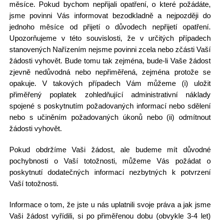
měsíce. Pokud bychom nepřijali opatření, o které požádáte,
jsme povinni Vás informovat bezodkladně a nejpozději do
jednoho měsíce od přijetí o důvodech nepřijetí opatření.
Upozorňujeme v této souvislosti, že v určitých případech
stanovených Nařízením nejsme povinni zcela nebo zčásti Vaší
žádosti vyhovět. Bude tomu tak zejména, bude-li Vaše žádost
zjevně nedůvodná nebo nepřiměřená, zejména protože se
opakuje. V takových případech Vám můžeme (i) uložit
přiměřený poplatek zohledňující administrativní náklady
spojené s poskytnutím požadovaných informací nebo sdělení
nebo s učiněním požadovaných úkonů nebo (ii) odmítnout
žádosti vyhovět.
Pokud obdržíme Vaši žádost, ale budeme mít důvodné
pochybnosti o Vaší totožnosti, můžeme Vás požádat o
poskytnutí dodatečných informací nezbytných k potvrzení
Vaší totožnosti.
Informace o tom, že jste u nás uplatnili svoje práva a jak jsme
Vaši žádost vyřídili, si po přiměřenou dobu (obvykle 3-4 let)