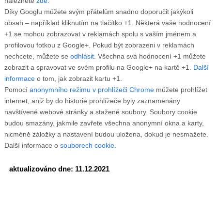
naleznete
zde
.
Díky Googlu můžete svým přátelům snadno doporučit jakýkoli
obsah – například kliknutím na tlačítko +1. Některá vaše hodnocení
+1 se mohou zobrazovat v reklamách spolu s vaším jménem a
profilovou fotkou z Google+. Pokud být zobrazeni v reklamách
nechcete, můžete se
odhlásit
. Všechna svá hodnocení +1 můžete
zobrazit a spravovat ve svém profilu na Google+ na kartě +1.
Další
informace
o tom, jak zobrazit kartu +1.
Pomocí
anonymního režimu v prohlížeči Chrome
můžete prohlížet
internet, aniž by do historie prohlížeče byly zaznamenány
navštívené webové stránky a stažené soubory. Soubory cookie
budou smazány, jakmile zavřete všechna anonymní okna a karty,
nicméně záložky a nastavení budou uložena, dokud je nesmažete.
Další informace o
souborech cookie
.
aktualizováno dne: 11.12.2021