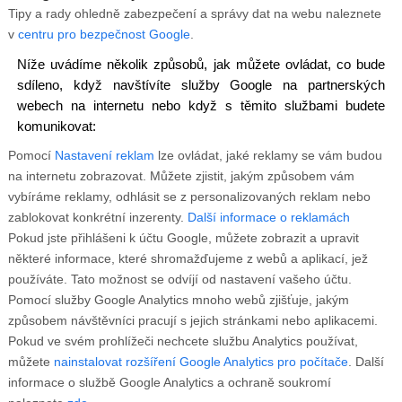
Tipy a rady ohledně zabezpečení a správy dat na webu naleznete
v
centru pro bezpečnost Google
.
Níže uvádíme několik způsobů, jak můžete ovládat, co bude
sdíleno, když navštívíte služby Google na partnerských
webech na internetu nebo když s těmito službami budete
komunikovat:
Pomocí
Nastavení reklam
lze ovládat, jaké reklamy se vám budou
na internetu zobrazovat. Můžete zjistit, jakým způsobem vám
vybíráme reklamy, odhlásit se z personalizovaných reklam nebo
zablokovat konkrétní inzerenty.
Další informace o reklamách
Pokud jste přihlášeni k účtu Google, můžete zobrazit a upravit
některé informace, které shromažďujeme z webů a aplikací, jež
používáte. Tato možnost se odvíjí od nastavení vašeho účtu.
Pomocí služby Google Analytics mnoho webů zjišťuje, jakým
způsobem návštěvníci pracují s jejich stránkami nebo aplikacemi.
Pokud ve svém prohlížeči nechcete službu Analytics používat,
můžete
nainstalovat rozšíření Google Analytics pro počítače
. Další
informace o službě Google Analytics a ochraně soukromí