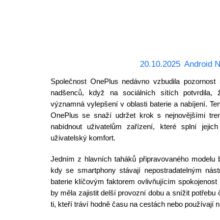
20.10.2025
Android 
Společnost OnePlus nedávno vzbudila pozornost 
nadšenců, když na sociálních sítích potvrdila, ž
významná vylepšení v oblasti baterie a nabíjení. Te
OnePlus se snaží udržet krok s nejnovějšími tren
nabídnout uživatelům zařízení, které splní jej
uživatelský komfort.
Jedním z hlavních taháků připravovaného modelu b
kdy se smartphony stávají nepostradatelným nástr
baterie klíčovým faktorem ovlivňujícím spokojenost 
by měla zajistit delší provozní dobu a snížit potřeb
ti, kteří tráví hodně času na cestách nebo používají 