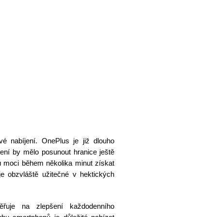
é nabíjení. OnePlus je již dlouho
ení by mělo posunout hranice ještě
ou moci během několika minut získat
je obzvláště užitečné v hektických
řuje na zlepšení každodenního