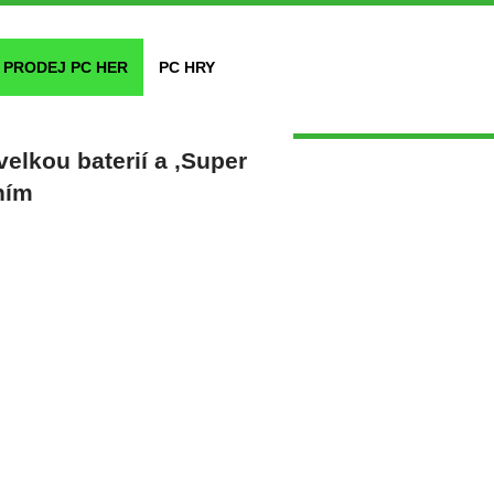
PRODEJ PC HER
PC HRY
elkou baterií a ‚Super
ním