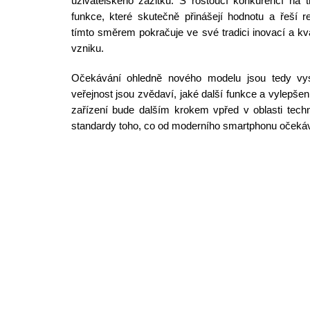
uživatelského zážitku. S rostoucí konkurencí na t
funkce, které skutečně přinášejí hodnotu a řeší r
tímto směrem pokračuje ve své tradici inovací a kva
vzniku.
Očekávání ohledně nového modelu jsou tedy vys
veřejnost jsou zvědaví, jaké další funkce a vylepšen
zařízení bude dalším krokem vpřed v oblasti tech
standardy toho, co od moderního smartphonu oček