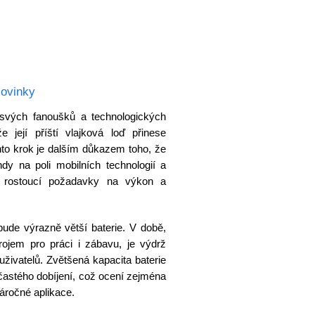
Novinky
svých fanoušků a technologických
e její příští vlajková loď přinese
nto krok je dalším důkazem toho, že
dy na poli mobilních technologií a
ich rostoucí požadavky na výkon a
ude výrazně větší baterie. V době,
ojem pro práci i zábavu, je výdrž
uživatelů. Zvětšená kapacita baterie
u častého dobíjení, což ocení zejména
náročné aplikace.