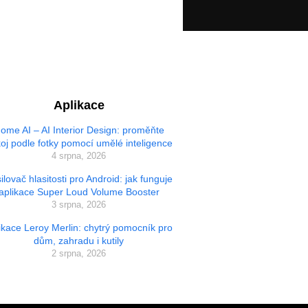
Aplikace
ome AI – AI Interior Design: proměňte
oj podle fotky pomocí umělé inteligence
4 srpna, 2026
ilovač hlasitosti pro Android: jak funguje
aplikace Super Loud Volume Booster
3 srpna, 2026
ikace Leroy Merlin: chytrý pomocník pro
dům, zahradu i kutily
2 srpna, 2026