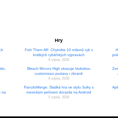
Hry
ch
Fish Them All!: Chytněte 10 milionů ryb v
H
krátkých rybářských výpravách
pok
6 srpna, 2026
dio,
Bleach Mirrors High ukazuje hlubokou
Zes
customizaci postavy i zbraně
6 srpna, 2026
PancitoMerge: Sladká hra ve stylu Suiky s
Apl
o na
mexickým pečivem dorazila na Android
5 srpna, 2026