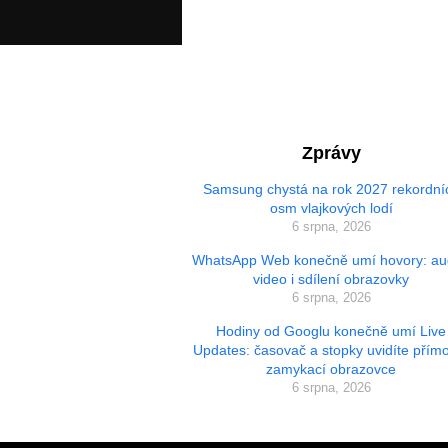
Zprávy
Samsung chystá na rok 2027 rekordní
osm vlajkových lodí
6 srpna, 2026
WhatsApp Web konečně umí hovory: au
video i sdílení obrazovky
6 srpna, 2026
Hodiny od Googlu konečně umí Live
Updates: časovač a stopky uvidíte přím
zamykací obrazovce
6 srpna, 2026