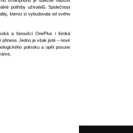
rhu smartphonů je důležité nabízet
eálné potřeby uživatelů. Společnost
lity, kterou si vybudovala od svého
oká a fanoušci OnePlus i široká
í přinese. Jedno je však jisté – nové
nologického pokroku a opět posune
áváme.