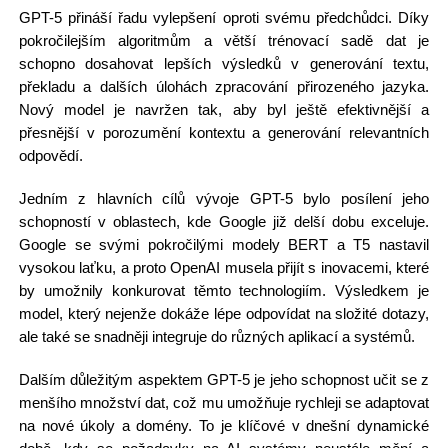
GPT-5 přináší řadu vylepšení oproti svému předchůdci. Díky
pokročilejším algoritmům a větší trénovací sadě dat je
schopno dosahovat lepších výsledků v generování textu,
překladu a dalších úlohách zpracování přirozeného jazyka.
Nový model je navržen tak, aby byl ještě efektivnější a
přesnější v porozumění kontextu a generování relevantních
odpovědí.
Jedním z hlavních cílů vývoje GPT-5 bylo posílení jeho
schopností v oblastech, kde Google již delší dobu exceluje.
Google se svými pokročilými modely BERT a T5 nastavil
vysokou laťku, a proto OpenAI musela přijít s inovacemi, které
by umožnily konkurovat těmto technologiím. Výsledkem je
model, který nejenže dokáže lépe odpovídat na složité dotazy,
ale také se snadněji integruje do různých aplikací a systémů.
Dalším důležitým aspektem GPT-5 je jeho schopnost učit se z
menšího množství dat, což mu umožňuje rychleji se adaptovat
na nové úkoly a domény. To je klíčové v dnešní dynamické