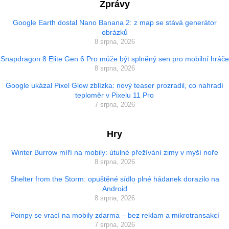
Zprávy
Google Earth dostal Nano Banana 2: z map se stává generátor
obrázků
8 srpna, 2026
Snapdragon 8 Elite Gen 6 Pro může být splněný sen pro mobilní hráče
8 srpna, 2026
Google ukázal Pixel Glow zblízka: nový teaser prozradil, co nahradí
teploměr v Pixelu 11 Pro
7 srpna, 2026
Hry
Winter Burrow míří na mobily: útulné přežívání zimy v myší noře
8 srpna, 2026
Shelter from the Storm: opuštěné sídlo plné hádanek dorazilo na
Android
8 srpna, 2026
Poinpy se vrací na mobily zdarma – bez reklam a mikrotransakcí
7 srpna, 2026