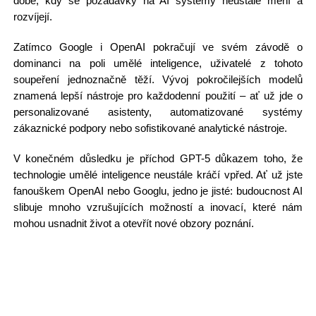
době, kdy se požadavky na AI systémy neustále mění a
rozvíjejí.
Zatímco Google i OpenAI pokračují ve svém závodě o
dominanci na poli umělé inteligence, uživatelé z tohoto
soupeření jednoznačně těží. Vývoj pokročilejších modelů
znamená lepší nástroje pro každodenní použití – ať už jde o
personalizované asistenty, automatizované systémy
zákaznické podpory nebo sofistikované analytické nástroje.
V konečném důsledku je příchod GPT-5 důkazem toho, že
technologie umělé inteligence neustále kráčí vpřed. Ať už jste
fanouškem OpenAI nebo Googlu, jedno je jisté: budoucnost AI
slibuje mnoho vzrušujících možností a inovací, které nám
mohou usnadnit život a otevřít nové obzory poznání.