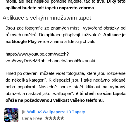
mobil, ale než nějakou pořádně najdete, tak to trvá.
Díky této
aplikaci budete mít tapetu naprosto zdarma.
Aplikace s velkým množstvím tapet
Jsou zde fotografie ze známých míst i vytvořené obrázky od
různých umělců. Do aplikace přispívají i uživatelé.
Aplikace je
na Google Play
velice známá a lidé si ji chválí.
https://www.youtube.com/watch?
v=s5rvyyDe6eM&ab_channel=JacobRozanski
Hned po otevření můžete vidět fotografie, které jsou rozdělené
do několika kategorií. K dispozici jsou i také nedávno přidané
nebo populární. Následně pouze stačí kliknout na vybraný
obrázek a nastavit jako „wallpaper“.
V té chvíli se vám tapeta
ořeže na požadovanou velikost vašeho telefonu.
Walli 4K Wallpapers: HD Tapety
Cena
Free