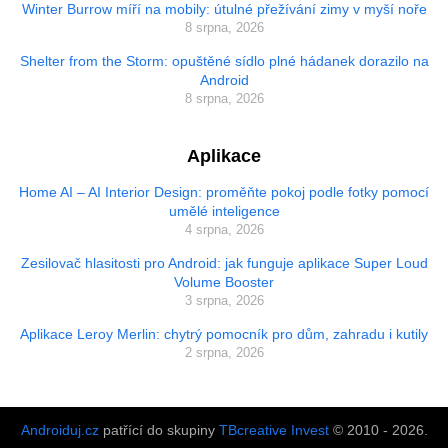
Winter Burrow míří na mobily: útulné přežívání zimy v myší noře
8 srpna, 2026
Shelter from the Storm: opuštěné sídlo plné hádanek dorazilo na
Android
8 srpna, 2026
Aplikace
Home AI – AI Interior Design: proměňte pokoj podle fotky pomocí
umělé inteligence
4 srpna, 2026
Zesilovač hlasitosti pro Android: jak funguje aplikace Super Loud
Volume Booster
3 srpna, 2026
Aplikace Leroy Merlin: chytrý pomocník pro dům, zahradu i kutily
2 srpna, 2026
Androiduj.cz
patřící do skupiny
TBcreative Invest
© 2010 - 2026.