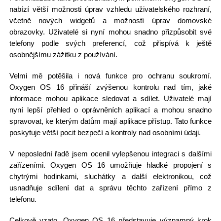
nabízí větší možnosti úprav vzhledu uživatelského rozhraní,
včetně nových widgetů a možností úprav domovské
obrazovky. Uživatelé si nyní mohou snadno přizpůsobit své
telefony podle svých preferencí, což přispívá k ještě
osobnějšímu zážitku z používání.
Velmi mě potěšila i nová funkce pro ochranu soukromí.
Oxygen OS 16 přináší zvýšenou kontrolu nad tím, jaké
informace mohou aplikace sledovat a sdílet. Uživatelé mají
nyní lepší přehled o oprávněních aplikací a mohou snadno
spravovat, ke kterým datům mají aplikace přístup. Tato funkce
poskytuje větší pocit bezpečí a kontroly nad osobními údaji.
V neposlední řadě jsem ocenil vylepšenou integraci s dalšími
zařízeními. Oxygen OS 16 umožňuje hladké propojení s
chytrými hodinkami, sluchátky a další elektronikou, což
usnadňuje sdílení dat a správu těchto zařízení přímo z
telefonu.
Celkově vzato, Oxygen OS 16 představuje významný krok