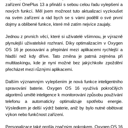
zařízení OnePlus 13 a přináší s sebou celou řadu vylepšení a
nových funkcí. Měl jsem možnost tuto aktualizaci vyzkoušet
na svém zařízení a rád bych se s vámi podělil o své první
dojmy a oblíbené funkce, které mě zatím nejvíce zaujaly.
Jednou z prvních věcí, které si uživatelé všimnou, je výrazně
plynulejší uživatelské rozhraní. Díky optimalizacím v Oxygen
OS 16 je posouvání a přepínání mezi aplikacemi rychlejší a
hladší než kdy dříve. Tato změna je patrná zejména při
multitaskingu, kde je nyní možné bez jakýchkoliv zpoždění
přecházet mezi různými aplikacemi.
Dalším významným vylepšením je nová funkce inteligentního
spravování baterie. Oxygen OS 16 využívá pokročilých
algoritmů umělé inteligence k monitorování způsobu používání
telefonu a automaticky optimalizuje spotřebu energie.
Výsledkem je delší výdrž baterie, aniž by bylo nutné obětovat
výkon nebo funkčnost zařízení.
Personalizace také prošla značným pokrokem. Oxygen OS 16