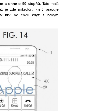
ne a ohne o 90 stupňů
. Tato malá
éž je zde mikrofón, který
pracuje
v krvi
ve chvíli když s někým