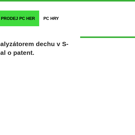
PRODEJ PC HER
PC HRY
alyzátorem dechu v S-
l o patent.