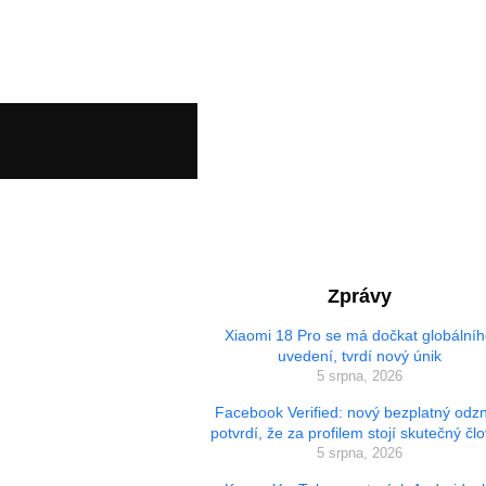
Zprávy
Xiaomi 18 Pro se má dočkat globální
uvedení, tvrdí nový únik
5 srpna, 2026
Facebook Verified: nový bezplatný odz
potvrdí, že za profilem stojí skutečný čl
5 srpna, 2026