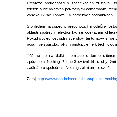
Přestože podrobnosti o specifikacích zůstávají z
telefon bude vybaven pokročilými kamerovými techn
vysokou kvalitu obrazu i v náročných podmínkách.
S ohledem na úspěchy předchozích modelů a rostouc
oblasti spotřební elektroniky, se očekávání ohled
Pokud společnost splní své sliby, tento nový sma
posun ve způsobu, jakým přistupujeme k technologií
Těšíme se na další informace o tomto slibném
způsobem Nothing Phone 3 ovlivní trh s chytrými t
začíná pro společnost Nothing velmi ambiciózně.
Zdroj:
https://www.androidcentral.com/phones/noth