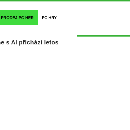
PRODEJ PC HER
PC HRY
 s AI přichází letos