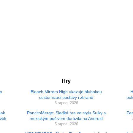
Hry
ho
Bleach Mirrors High ukazuje hlubokou
H
customizaci postavy i zbraně
pok
6 srpna, 2026
nak
PancitoMerge: Sladká hra ve stylu Suiky s
Zes
ověk
mexickým pečivem dorazila na Android
5 srpna, 2026