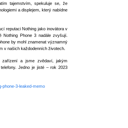
atím tajemstvím, spekuluje se, že
ologiemi a displejem, který nabídne
í reputaci Nothing jako inovátora v
ně Nothing Phone 3 nadále zvyšují.
rtphone by mohl znamenat významný
m v našich každodenních životech.
 zařízení a jsme zvědaví, jakým
elefony. Jedno je jisté – rok 2023
ing-phone-3-leaked-memo