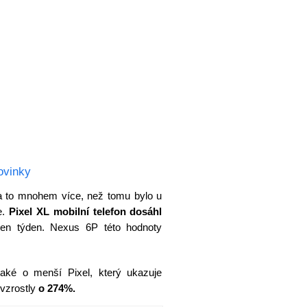
ovinky
 to mnohem více, než tomu bylo u
e.
Pixel XL mobilní telefon dosáhl
en týden. Nexus 6P této hodnoty
také o menší Pixel, který ukazuje
 vzrostly
o 274%.