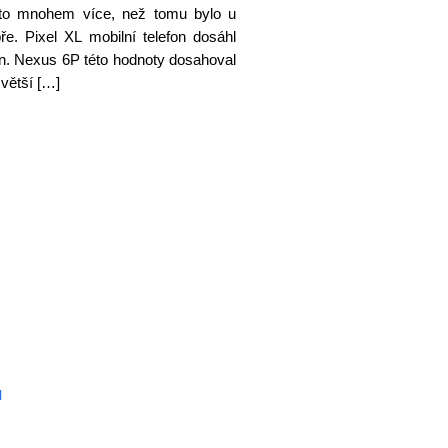
a to mnohem více, než tomu bylo u
e. Pixel XL mobilní telefon dosáhl
en. Nexus 6P této hodnoty dosahoval
větší […]