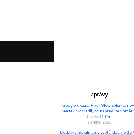
Zprávy
Google ukázal Pixel Glow zblízka: no
teaser prozradil, co nahradí teploměr 
Pixelu 11 Pro
7 srpna, 2026
Dodávky mobilních čipsetů klesly o 15