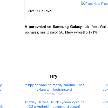
Pixel XL a Pixel
V porovnání se Samsung Galaxy
, tak třeba Gal
pomaleji, než Galaxy S6, který vyrostl o 171%.
Hry
vý
Poinpy se vrací na mobily zdarma – bez
H
v
reklam a mikrotransakcí
pok
7 srpna, 2026
Highway Heroes: Truck Tycoon vyšlo na
Zes
 %,
iOS a Android – postavte si vlastní