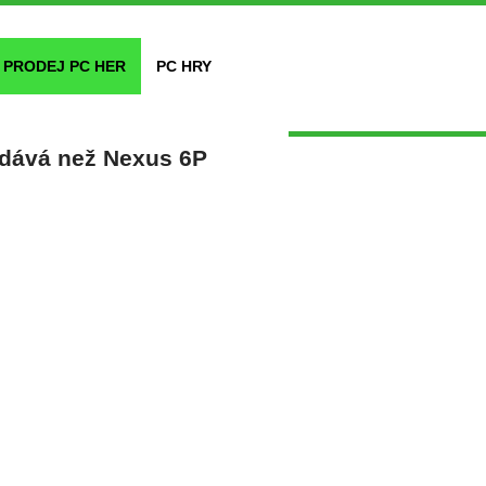
PRODEJ PC HER
PC HRY
odává než Nexus 6P