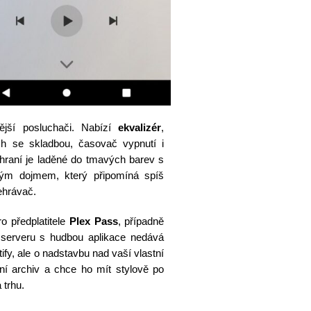
ější posluchači. Nabízí
ekvalizér
,
ch se skladbou, časovač vypnutí i
hraní je laděné do tmavých barev s
ým dojmem, který připomíná spíš
ehrávač.
o předplatitele
Plex Pass
, případně
ho serveru s hudbou aplikace nedává
fy, ale o nadstavbu nad vaší vlastní
ní archiv a chce ho mít stylově po
 trhu.