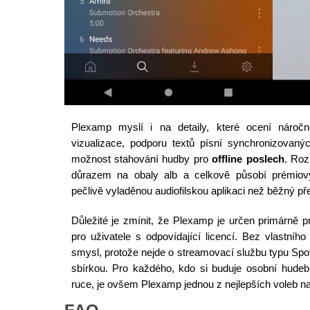
Plexamp myslí i na detaily, které ocení náročn
vizualizace, podporu textů písní synchronizovaný
možnost stahování hudby pro
offline poslech
. Roz
důrazem na obaly alb a celkově působí prémiov
pečlivě vyladěnou audiofilskou aplikaci než běžný př
Důležité je zmínit, že Plexamp je určen primárně pr
pro uživatele s odpovídající licencí. Bez vlastní
smysl, protože nejde o streamovací službu typu Spoti
sbírkou. Pro každého, kdo si buduje osobní hudeb
ruce, je ovšem Plexamp jednou z nejlepších voleb na