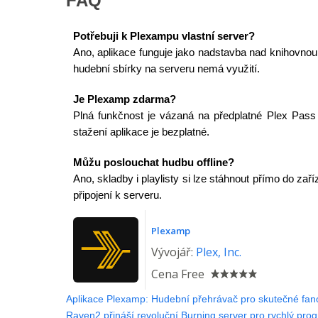
FAQ
Potřebuji k Plexampu vlastní server?
Ano, aplikace funguje jako nadstavba nad knihovnou
hudební sbírky na serveru nemá využití.
Je Plexamp zdarma?
Plná funkčnost je vázaná na předplatné Plex Pass 
stažení aplikace je bezplatné.
Můžu poslouchat hudbu offline?
Ano, skladby i playlisty si lze stáhnout přímo do zaří
připojení k serveru.
Plexamp
Vývojář:
Plex, Inc.
Cena
Free
Aplikace Plexamp: Hudební přehrávač pro skutečné fa
Raven2 přináší revoluční Burning server pro rychlý prog