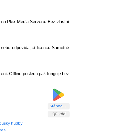
 na Plex Media Serveru. Bez vlastní
nebo odpovídající licenci. Samotné
zení. Offline poslech pak funguje bez
Stáhnout aplikaci
QR-kód
noušky hudby
res