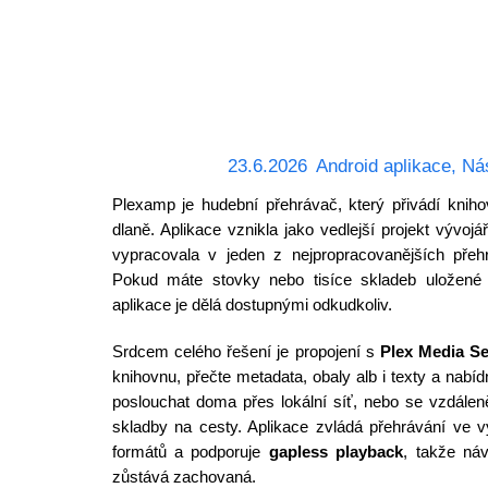
23.6.2026
Android aplikace
,
Ná
Plexamp je hudební přehrávač, který přivádí knih
dlaně. Aplikace vznikla jako vedlejší projekt vývo
vypracovala v jeden z nejpropracovanějších přehr
Pokud máte stovky nebo tisíce skladeb uložené
aplikace je dělá dostupnými odkudkoliv.
Srdcem celého řešení je propojení s
Plex Media S
knihovnu, přečte metadata, obaly alb i texty a nabí
poslouchat doma přes lokální síť, nebo se vzdáleně 
skladby na cesty. Aplikace zvládá přehrávání ve v
formátů a podporuje
gapless playback
, takže ná
zůstává zachovaná.