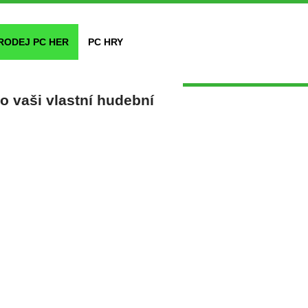
RODEJ PC HER
PC HRY
 vaši vlastní hudební