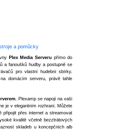
stroje a pomůcky
ovny
Plex Media Serveru
přímo do
jářů a fanoušků hudby a postupně se
ávačů pro vlastní hudební sbírky.
 na domácím serveru, právě tahle
erverem
. Plexamp se napojí na vaši
dne je v elegantním rozhraní. Můžete
připojit přes internet a streamovat
ysoké kvalitě včetně bezztrátových
vaznost skladeb u koncepčních alb