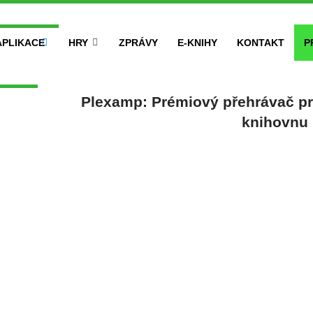
APLIKACE
HRY
ZPRÁVY
E-KNIHY
KONTAKT
P
Plexamp: Prémiový přehrávač pro
knihovnu