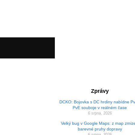
Zprávy
DCKO: Bojovka s DC hrdiny nabídne Pv
PvE souboje v reálném čase
6 srpna, 2026
Velký bug v Google Maps: z map zmize
barevné pruhy dopravy
6 srpna, 2026