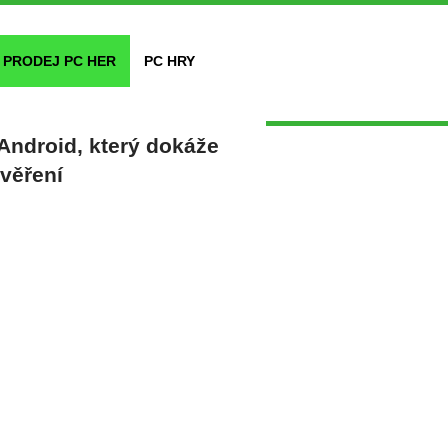
PRODEJ PC HER
PC HRY
Android, který dokáže
ověření