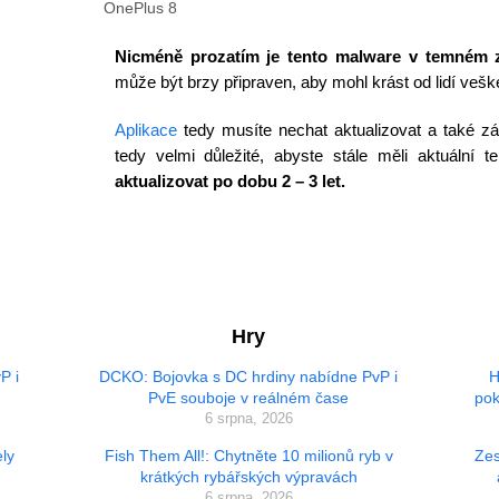
OnePlus 8
Nicméně prozatím je tento malware v temném 
může být brzy připraven, aby mohl krást od lidí vešk
Aplikace
tedy musíte nechat aktualizovat a také z
tedy velmi důležité, abyste stále měli aktuální t
aktualizovat po dobu 2 – 3 let.
Hry
P i
DCKO: Bojovka s DC hrdiny nabídne PvP i
H
PvE souboje v reálném čase
pok
6 srpna, 2026
ly
Fish Them All!: Chytněte 10 milionů ryb v
Zes
krátkých rybářských výpravách
6 srpna, 2026