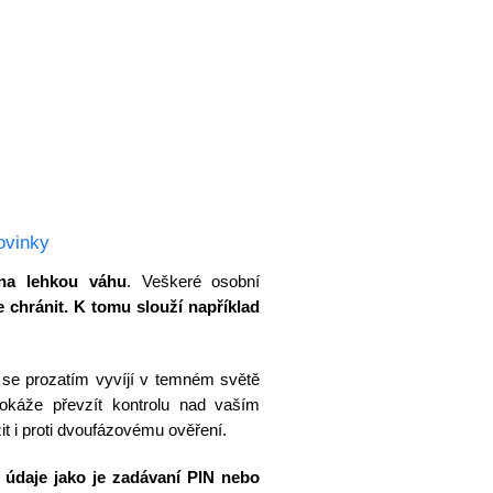
ovinky
na lehkou váhu
. Veškeré osobní
je chránit. K tomu slouží například
á se prozatím vyvíjí v temném světě
dokáže převzít kontrolu nad vaším
t i proti dvoufázovému ověření.
 údaje jako je zadávaní PIN nebo