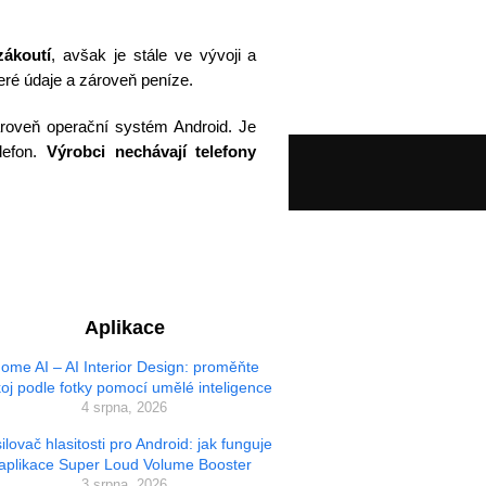
zákoutí
, avšak je stále ve vývoji a
eré údaje a zároveň peníze.
ároveň operační systém Android. Je
elefon.
Výrobci nechávají telefony
Aplikace
ome AI – AI Interior Design: proměňte
oj podle fotky pomocí umělé inteligence
4 srpna, 2026
ilovač hlasitosti pro Android: jak funguje
aplikace Super Loud Volume Booster
3 srpna, 2026