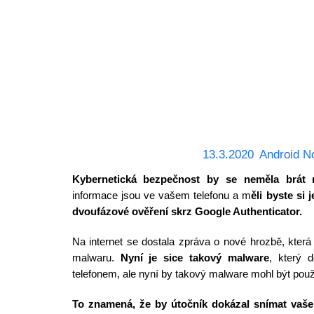
13.3.2020
Android N
Kybernetická bezpečnost by se neměla brát 
informace jsou ve vašem telefonu a m
ěli byste si 
dvoufázové ověření skrz Google Authenticator.
Na internet se dostala zpráva o nové hrozbě, kter
malwaru.
Nyní je sice takový malware
, který 
telefonem, ale nyní by takový malware mohl být použi
To znamená, že by útočník dokázal snímat vaše