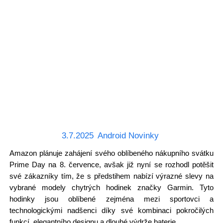
3.7.2025
Android Novinky
Amazon plánuje zahájení svého oblíbeného nákupního svátku
Prime Day na 8. července, avšak již nyní se rozhodl potěšit
své zákazníky tím, že s předstihem nabízí výrazné slevy na
vybrané modely chytrých hodinek značky Garmin. Tyto
hodinky jsou oblíbené zejména mezi sportovci a
technologickými nadšenci díky své kombinaci pokročilých
funkcí, elegantního designu a dlouhé výdrže baterie.