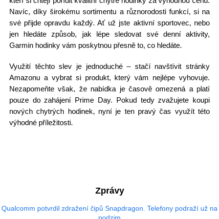
kteří si chtějí pořídit kvalitní chytré hodinky za výhodnou cenu.
Navíc, díky širokému sortimentu a různorodosti funkcí, si na
své přijde opravdu každý. Ať už jste aktivní sportovec, nebo
jen hledáte způsob, jak lépe sledovat své denní aktivity,
Garmin hodinky vám poskytnou přesně to, co hledáte.
Využití těchto slev je jednoduché – stačí navštívit stránky
Amazonu a vybrat si produkt, který vám nejlépe vyhovuje.
Nezapomeňte však, že nabídka je časově omezená a platí
pouze do zahájení Prime Day. Pokud tedy zvažujete koupi
nových chytrých hodinek, nyní je ten pravý čas využít této
výhodné příležitosti.
Zprávy
Qualcomm potvrdil zdražení čipů Snapdragon. Telefony podraží už na
podzim