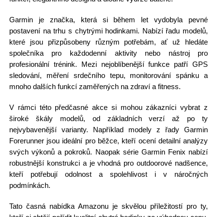
Garmin je značka, která si během let vydobyla pevné
postavení na trhu s chytrými hodinkami. Nabízí řadu modelů,
které jsou přizpůsobeny různým potřebám, ať už hledáte
společníka pro každodenní aktivity nebo nástroj pro
profesionální trénink. Mezi nejoblíbenější funkce patří GPS
sledování, měření srdečního tepu, monitorování spánku a
mnoho dalších funkcí zaměřených na zdraví a fitness.
V rámci této předčasné akce si mohou zákazníci vybrat z
široké škály modelů, od základních verzí až po ty
nejvybavenější varianty. Například modely z řady Garmin
Forerunner jsou ideální pro běžce, kteří ocení detailní analýzy
svých výkonů a pokroků. Naopak série Garmin Fenix nabízí
robustnější konstrukci a je vhodná pro outdoorové nadšence,
kteří potřebují odolnost a spolehlivost i v náročných
podmínkách.
Tato časná nabídka Amazonu je skvělou příležitostí pro ty,