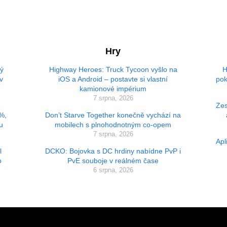
Hry
vý
Highway Heroes: Truck Tycoon vyšlo na
H
v
iOS a Android – postavte si vlastní
pok
kamionové impérium
7 srpna, 2026
Zes
 %,
Don’t Starve Together konečně vychází na
u
mobilech s plnohodnotným co-opem
7 srpna, 2026
Apl
l
DCKO: Bojovka s DC hrdiny nabídne PvP i
o
PvE souboje v reálném čase
6 srpna, 2026