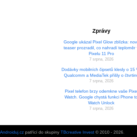
Zprávy
Google ukázal Pixel Glow zblízka: no
teaser prozradil, co nahradí teploměr 
Pixelu 11 Pro
7 srpna, 2026
Dodávky mobilních čipsetů klesly o 15
Qualcomm a MediaTek přišly o čtvrtin
7 srpna, 2026
Pixel telefon brzy odemkne vaše Pixe
Watch. Google chystá funkci Phone t
Watch Unlock
7 srpna, 2026
Androiduj.cz
patřící do skupiny
TBcreative Invest
© 2010 - 2026.