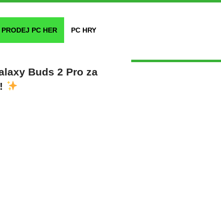
PRODEJ PC HER
PC HRY
alaxy Buds 2 Pro za
y!