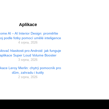
Aplikace
ome AI – AI Interior Design: proměňte
oj podle fotky pomocí umělé inteligence
4 srpna, 2026
ilovač hlasitosti pro Android: jak funguje
aplikace Super Loud Volume Booster
3 srpna, 2026
ikace Leroy Merlin: chytrý pomocník pro
dům, zahradu i kutily
2 srpna, 2026