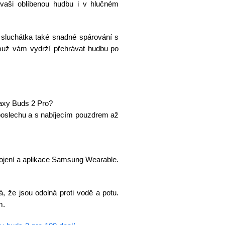
 vaši oblíbenou hudbu i v hlučném
sluchátka také snadné spárování s
muž vám vydrží přehrávat hudbu po
laxy Buds 2 Pro?
 poslechu a s nabíjecím pouzdrem až
pojení a aplikace Samsung Wearable.
, že jsou odolná proti vodě a potu.
m.