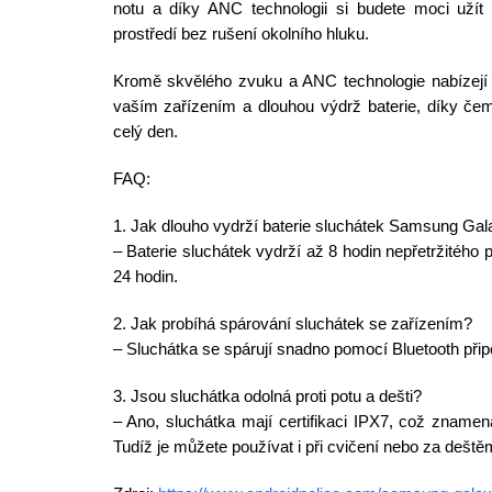
notu a díky ANC technologii si budete moci užít
prostředí bez rušení okolního hluku.
Kromě skvělého zvuku a ANC technologie nabízejí 
vaším zařízením a dlouhou výdrž baterie, díky če
celý den.
FAQ:
1. Jak dlouho vydrží baterie sluchátek Samsung Ga
– Baterie sluchátek vydrží až 8 hodin nepřetržitého
24 hodin.
2. Jak probíhá spárování sluchátek se zařízením?
– Sluchátka se spárují snadno pomocí Bluetooth při
3. Jsou sluchátka odolná proti potu a dešti?
– Ano, sluchátka mají certifikaci IPX7, což znamená
Tudíž je můžete používat i při cvičení nebo za deště