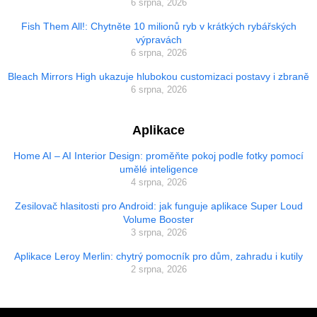
6 srpna, 2026
Fish Them All!: Chytněte 10 milionů ryb v krátkých rybářských
výpravách
6 srpna, 2026
Bleach Mirrors High ukazuje hlubokou customizaci postavy i zbraně
6 srpna, 2026
Aplikace
Home AI – AI Interior Design: proměňte pokoj podle fotky pomocí
umělé inteligence
4 srpna, 2026
Zesilovač hlasitosti pro Android: jak funguje aplikace Super Loud
Volume Booster
3 srpna, 2026
Aplikace Leroy Merlin: chytrý pomocník pro dům, zahradu i kutily
2 srpna, 2026