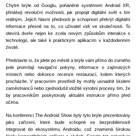
Chytré brýle od Googlu, poháněné systémem Android XR,
přinášejí revoluční možnosti, jak propojit digitální svět s tím
reálným. Jejich hlavní předností je schopnost překrýt digitální
informace přesně na to, co uživatel vidí ve skutečnosti. To
otevírá dveře nejen ke zcela novým způsobům interakce s
technologií, ale také k praktickým aplikacím v každodenním
životě.
Představte si, že jdete po městě a brýle vám přímo do zorného
pole promítají navigační pokyny, informace o zajímavých
místech nebo dokonce recenze restaurací, kolem kterých
procházíte. V pracovním prostředí by mohly usnadnit školení
zaměstnanců nebo zjednodušit složité výrobní procesy tím, že
by pracovníkům poskytovaly aktuální instrukce přímo před
očima.
Na konferenci The Android Show byly tyto brýle prezentovány
jako zařízení, které bude schopné se bezproblémově
integrovat do ekosystému Androidu, což znamená širokou