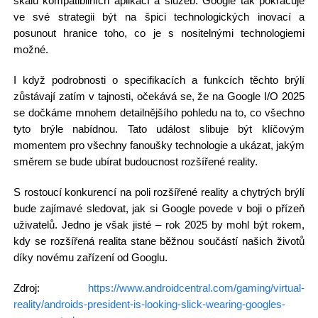
škálu kompatibilních aplikací a služeb. Google tak pokračuje
ve své strategii být na špici technologických inovací a
posunout hranice toho, co je s nositelnými technologiemi
možné.
I když podrobnosti o specifikacích a funkcích těchto brýlí
zůstávají zatím v tajnosti, očekává se, že na Google I/O 2025
se dočkáme mnohem detailnějšího pohledu na to, co všechno
tyto brýle nabídnou. Tato událost slibuje být klíčovým
momentem pro všechny fanoušky technologie a ukázat, jakým
směrem se bude ubírat budoucnost rozšířené reality.
S rostoucí konkurencí na poli rozšířené reality a chytrých brýlí
bude zajímavé sledovat, jak si Google povede v boji o přízeň
uživatelů. Jedno je však jisté – rok 2025 by mohl být rokem,
kdy se rozšířená realita stane běžnou součástí našich životů
díky novému zařízení od Googlu.
Zdroj:
https://www.androidcentral.com/gaming/virtual-
reality/androids-president-is-looking-slick-wearing-googles-