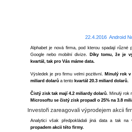
22.4.2016
Android N
Alphabet je nová firma, pod kterou spadají různé 
Google nebo mobilní divize.
Díky tomu, že je v
kvartál, tak pro Vás máme data.
Výsledek je pro firmu velmi pozitivní.
Minulý rok v 
miliard dolarů
a tento
kvartál 20.3 miliard dolarů.
Čistý zisk tak mají 4.2 miliardy dolarů
. Minulý rok 
Microsoftu se čistý zisk propadl o 25% na 3.8 mili
Investoři zareagovali výprodejem akcii fi
Analytici však předpokládali jiná data a tak na 
propadem akcii této firmy.