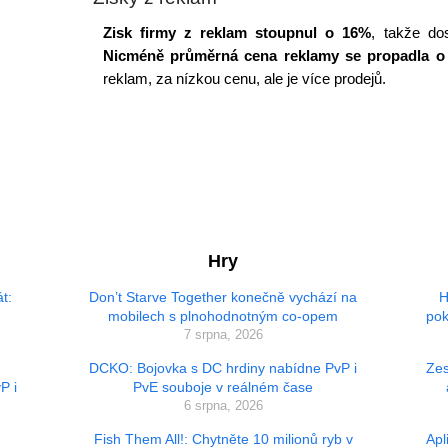
Zisk firmy z reklam stoupnul o 16%
, takže dos
Nicméně průměrná cena reklamy se propadla o
reklam, za nízkou cenu, ale je více prodejů.
Hry
t:
Don’t Starve Together konečně vychází na
H
mobilech s plnohodnotným co-opem
pok
7 srpna, 2026
DCKO: Bojovka s DC hrdiny nabídne PvP i
Zes
P i
PvE souboje v reálném čase
6 srpna, 2026
Fish Them All!: Chytněte 10 milionů ryb v
Apl