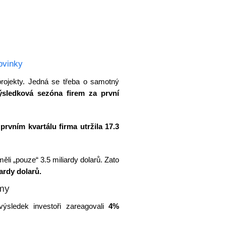
ovinky
projekty. Jedná se třeba o samotný
ýsledková sezóna firem za první
prvním kvartálu firma utržila 17.3
měli „pouze“ 3.5 miliardy dolarů. Zato
ardy dolarů.
rmy
výsledek investoři zareagovali
4%