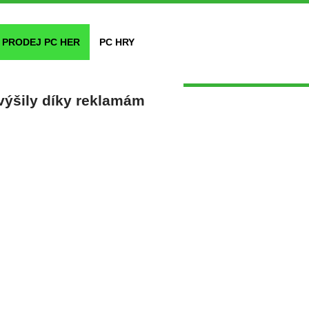
PRODEJ PC HER
PC HRY
výšily díky reklamám