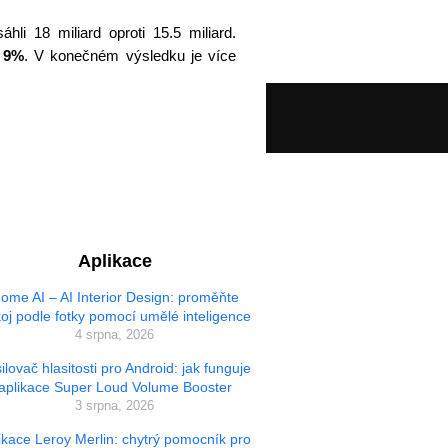
áhli 18 miliard oproti 15.5 miliard.
 9%
. V konečném výsledku je více
Aplikace
ome AI – AI Interior Design: proměňte
oj podle fotky pomocí umělé inteligence
4 srpna, 2026
ilovač hlasitosti pro Android: jak funguje
aplikace Super Loud Volume Booster
3 srpna, 2026
ikace Leroy Merlin: chytrý pomocník pro