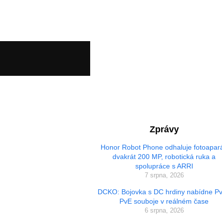
Zprávy
Honor Robot Phone odhaluje fotoapará
dvakrát 200 MP, robotická ruka a
spolupráce s ARRI
7 srpna, 2026
DCKO: Bojovka s DC hrdiny nabídne Pv
PvE souboje v reálném čase
6 srpna, 2026