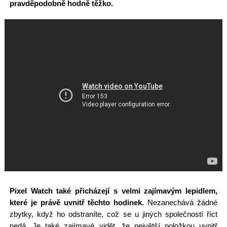
pravděpodobně hodně těžko.
Pixel Watch také přicházejí s velmi zajímavým lepidlem,
které je právě uvnitř těchto hodinek.
Nezanechává žádné
zbytky, když ho odstraníte, což se u jiných společností říct
nedá. Je také zajímavé vidět, že největší položkou uvnitř