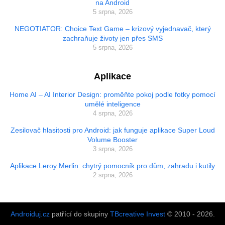
na Android
5 srpna, 2026
NEGOTIATOR: Choice Text Game – krizový vyjednavač, který
zachraňuje životy jen přes SMS
5 srpna, 2026
Aplikace
Home AI – AI Interior Design: proměňte pokoj podle fotky pomocí
umělé inteligence
4 srpna, 2026
Zesilovač hlasitosti pro Android: jak funguje aplikace Super Loud
Volume Booster
3 srpna, 2026
Aplikace Leroy Merlin: chytrý pomocník pro dům, zahradu i kutily
2 srpna, 2026
Androiduj.cz
patřící do skupiny
TBcreative Invest
© 2010 - 2026.