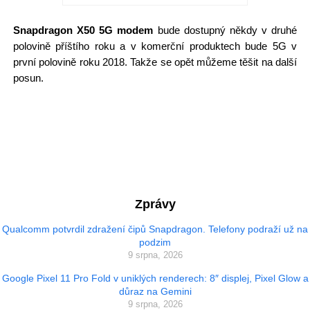
Snapdragon X50 5G modem
bude dostupný někdy v druhé
polovině příštího roku a v komerční produktech bude 5G v
první polovině roku 2018. Takže se opět můžeme těšit na další
posun.
Zprávy
Qualcomm potvrdil zdražení čipů Snapdragon. Telefony podraží už na
podzim
9 srpna, 2026
Google Pixel 11 Pro Fold v uniklých renderech: 8″ displej, Pixel Glow a
důraz na Gemini
9 srpna, 2026