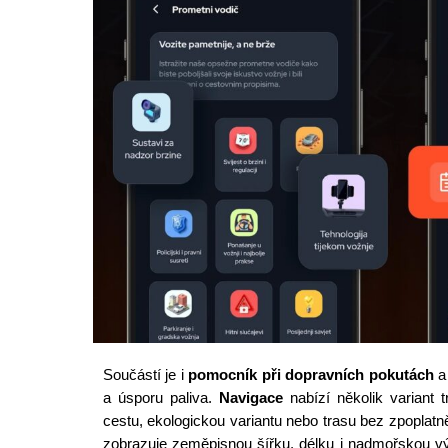
Součástí je i
pomocník při dopravních pokutách
a 
a úsporu paliva.
Navigace
nabízí několik variant t
cestu, ekologickou variantu nebo trasu bez zpoplat
zobrazuje zeměpisnou šířku, délku i nadmořskou vý