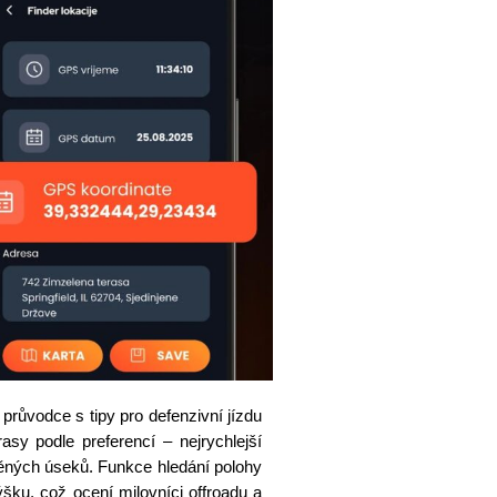
průvodce s tipy pro defenzivní jízdu
rasy podle preferencí – nejrychlejší
něných úseků. Funkce hledání polohy
šku, což ocení milovníci offroadu a