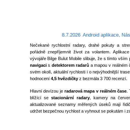
8.7.2026
Android aplikace
,
Nás
Nečekané rychlostní radary, drahé pokuty a stres
pořádně znepříjemnit život za volantem. Aplikac
vývojáře Bilge Bulut Mobile slibuje, že s tímto vš
navigaci
s
detektorem radarů
a mapou v reálném č
svém okolí, aktuální rychlosti i o nejvýhodnější tra
hodnocení
4,5 hvězdičky
z bezmála 3 700 recenzí.
Hlavní devízou je
radarová mapa v reálném čase
.
blížící se
stacionární radary
, kamery na červeno
aktualizované seznamy měřených úseků mají řidiči
udržet bezpečnou rychlost a vyhnout se pokutám i zd