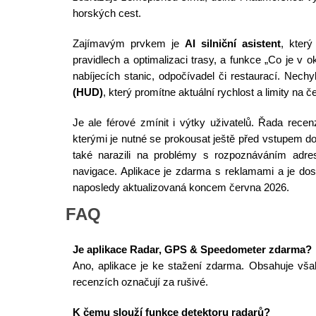
horských cest.
Zajímavým prvkem je
AI silniční asistent
, kter
pravidlech a optimalizaci trasy, a funkce „Co je v o
nabíjecích stanic, odpočívadel či restaurací. Nechyb
(HUD)
, který promítne aktuální rychlost a limity na č
Je ale férové zmínit i výtky uživatelů. Řada recenz
kterými je nutné se prokousat ještě před vstupem do
také narazili na problémy s rozpoznáváním adres 
navigace. Aplikace je zdarma s reklamami a je dos
naposledy aktualizovaná koncem června 2026.
FAQ
Je aplikace Radar, GPS & Speedometer zdarma?
Ano, aplikace je ke stažení zdarma. Obsahuje však
recenzích označují za rušivé.
K čemu slouží funkce detektoru radarů?