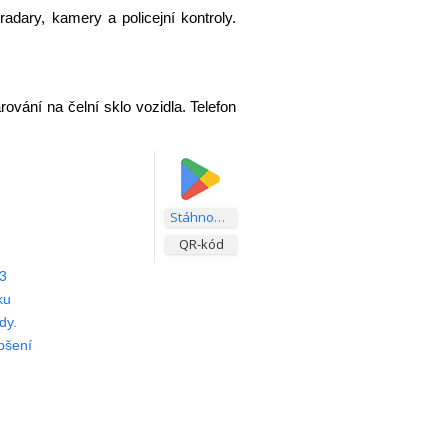
adary, kamery a policejní kontroly.
.
rování na čelní sklo vozidla. Telefon
Stáhnout aplikaci
QR-kód
3
ku
dy.
pšení