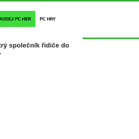
RODEJ PC HER
PC HRY
ý společník řidiče do
y