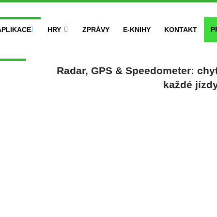
APLIKACE
HRY
ZPRÁVY
E-KNIHY
KONTAKT
P
Radar, GPS & Speedometer: chytr
každé jízd