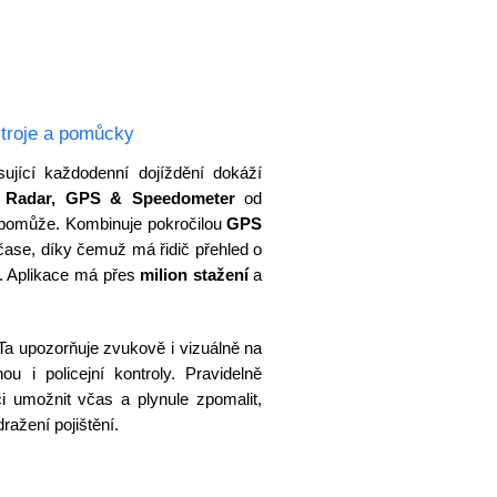
troje a pomůcky
ující každodenní dojíždění dokáží
e
Radar, GPS & Speedometer
od
ím pomůže. Kombinuje pokročilou
GPS
ase, díky čemuž má řidič přehled o
se. Aplikace má přes
milion stažení
a
 Ta upozorňuje zvukově i vizuálně na
u i policejní kontroly. Pravidelně
 umožnit včas a plynule zpomalit,
ražení pojištění.