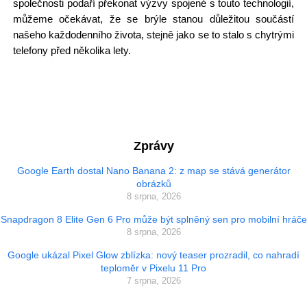
společnosti podaří překonat výzvy spojené s touto technologií,
můžeme očekávat, že se brýle stanou důležitou součástí
našeho každodenního života, stejně jako se to stalo s chytrými
telefony před několika lety.
Zprávy
Google Earth dostal Nano Banana 2: z map se stává generátor
obrázků
8 srpna, 2026
Snapdragon 8 Elite Gen 6 Pro může být splněný sen pro mobilní hráče
8 srpna, 2026
Google ukázal Pixel Glow zblízka: nový teaser prozradil, co nahradí
teploměr v Pixelu 11 Pro
7 srpna, 2026