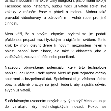
usnadnit sociální interakce. Díky integraci s platformami jako je
Facebook nebo Instagram, budou moci uživatelé sdílet své
zážitky v reálném čase s přáteli a rodinou. Mohou také
provádět videohovory a zároveň mít volné ruce pro jiné
činnosti.
Meta věří, že s novými chytrými brýlemi se jim podaří
překlenout propast mezi fyzickým a digitálním světem. Tento
krok by mohl otevřít dveře k novým možnostem nejen v
oblasti osobní komunikace, ale také v oblastech jako je
vzdělávání, zdravotní péče nebo podnikání.
Navzdory obrovskému potenciálu, který tyto technologie
nabízejí, čelí Meta i řadě výzev. Mezi ně patří zejména otázky
soukromí a bezpečnosti dat. Společnost si je vědoma těchto
obav a aktivně pracuje na jejich řešení, aby zajistila důvěru
svých uživatelů.
S očekávaným uvedením nových chytrých brýlí Meta vstupuje
do vzrušující éry technologických inovací. Pokud se