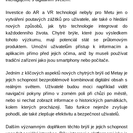
Investice do AR a VR technologií nebyly pro Metu jen o
vytváření poutavých zážitků pro uživatele, ale také o hledání
nových způsobů, jak tyto technologie integrovat do
každodenního života. Chytré brýle, které jsou výsledkem
tohoto výzkumu, mají potenciál stát se průlomovým
produktem. Umožní uživatelům přístup k informacím a
aplikacím přímo před jejich očima, aniž by museli používat
tradiční zařízení jako jsou smartphony nebo počítače.
Jedním z klíčových aspektů nových chytrých brýlí od Metay je
jejich schopnost bezproblémově kombinovat digitální obsah s
reálným světem. Uživatelé budou moci například vidět
navigační pokyny přímo v zorném poli při chůzi po městě,
nebo si nechat zobrazit informace o historických památkách,
kolem kterých procházejí. Tato funkce nejenže zvyšuje
pohodlí, ale také zlepšuje efektivitu a bezpečnost uživatelů.
Dalším významným doplňkem těchto brýlí je jejich schopnost