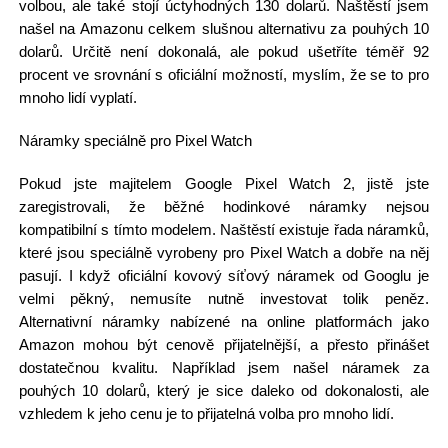
volbou, ale také stojí úctyhodných 130 dolarů. Naštěstí jsem
našel na Amazonu celkem slušnou alternativu za pouhých 10
dolarů. Určitě není dokonalá, ale pokud ušetříte téměř 92
procent ve srovnání s oficiální možností, myslím, že se to pro
mnoho lidí vyplatí.
Náramky speciálně pro Pixel Watch
Pokud jste majitelem Google Pixel Watch 2, jistě jste
zaregistrovali, že běžné hodinkové náramky nejsou
kompatibilní s tímto modelem. Naštěstí existuje řada náramků,
které jsou speciálně vyrobeny pro Pixel Watch a dobře na něj
pasují. I když oficiální kovový síťový náramek od Googlu je
velmi pěkný, nemusíte nutně investovat tolik peněz.
Alternativní náramky nabízené na online platformách jako
Amazon mohou být cenově přijatelnější, a přesto přinášet
dostatečnou kvalitu. Například jsem našel náramek za
pouhých 10 dolarů, který je sice daleko od dokonalosti, ale
vzhledem k jeho cenu je to přijatelná volba pro mnoho lidí.