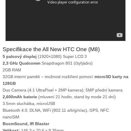
Specifikace the All New HTC One (M8)
5 palcový displej
(1920×1080) Super LCD 3
2,3 GHz Qualcomm
Snapdragon 801 (čtyřjádro)
2GB RAM
32GB interní paměti – možnost rozšíření pomocí
microSD karty na
128GB
Duo Camera (4.1 UltraPixel + 2MP kamera); 5MP přední kamera
2,600mAh baterie
(mluvení 21 hodin, stand by mode 21 dní)
3.5mm sluchátka, microUSB
Bluetooth 4.0, DLNA, WiFi (802.11 a/b/g/n/ac), GPS, NFC
nanoSIM
BoomSound, IR Blaster
Velikost:
146,3 x 70,6 x 9,35mm