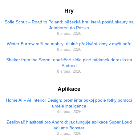
Hry
Sofie Scout – Road to Poland: běžecká hra, která posílá skauty na
Jamboree do Polska
8 srpna, 2026
Winter Burrow míří na mobily: útulné přežívání zimy v myší noře
8 srpna, 2026
Shelter from the Storm: opuštěné sídlo plné hádanek dorazilo na
Android
8 srpna, 2026
Aplikace
Home AI – AI Interior Design: proměňte pokoj podle fotky pomocí
umělé inteligence
4 srpna, 2026
Zesilovač hlasitosti pro Android: jak funguje aplikace Super Loud
Volume Booster
3 srpna, 2026