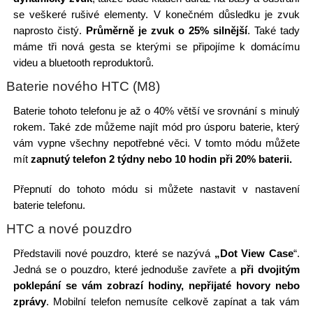
se veškeré rušivé elementy. V konečném důsledku je zvuk
naprosto čistý.
Průměrně je zvuk o 25% silnější
. Také tady
máme tři nová gesta se kterými se připojíme k domácímu
videu a bluetooth reproduktorů.
Baterie nového HTC (M8)
Baterie tohoto telefonu je až o 40% větší ve srovnání s minulý
rokem. Také zde můžeme najít mód pro úsporu baterie, který
vám vypne všechny nepotřebné věci. V tomto módu můžete
mít
zapnutý telefon 2 týdny nebo 10 hodin při 20% baterii.
Přepnutí do tohoto módu si můžete nastavit v nastavení
baterie telefonu.
HTC a nové pouzdro
Představili nové pouzdro, které se nazývá
„Dot View Case
“.
Jedná se o pouzdro, které jednoduše zavřete a
při dvojitým
poklepání se vám zobrazí hodiny, nepřijaté hovory nebo
zprávy
. Mobilní telefon nemusíte celkově zapínat a tak vám