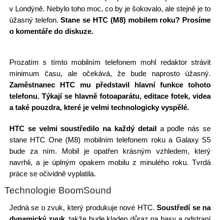
v Londýně. Nebylo toho moc, co by je šokovalo, ale stejně je to
úžasný telefon.
Stane se HTC (M8) mobilem roku? Prosíme
o komentáře do diskuze.
Prozatím s tímto mobilním telefonem mohl redaktor strávit
minimum času, ale očekává, že bude naprosto úžasný.
Zaměstnanec HTC mu představil hlavní funkce tohoto
telefonu.
Týkají se hlavně fotoaparátu, editace fotek, videa
a také pouzdra, které je velmi technologicky vyspělé.
HTC se velmi soustředilo na každý detail
a podle nás se
stane HTC One (M8) mobilním telefonem roku a Galaxy S5
bude za ním. Mobil je opatřen krásným vzhledem, který
navrhli, a je úplným opakem mobilu z minulého roku. Tvrdá
práce se očividně vyplatila.
Technologie BoomSound
Jedná se o zvuk, který produkuje nové HTC.
Soustředí se na
dynamický zvuk
, takže bude kladen důraz na basy a odstraní