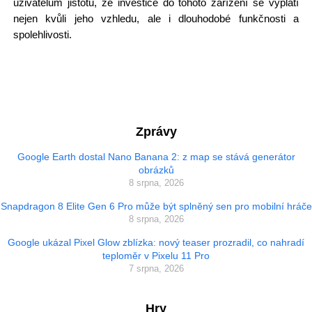
uživatelům jistotu, že investice do tohoto zařízení se vyplatí
nejen kvůli jeho vzhledu, ale i dlouhodobé funkčnosti a
spolehlivosti.
Zprávy
Google Earth dostal Nano Banana 2: z map se stává generátor
obrázků
8 srpna, 2026
Snapdragon 8 Elite Gen 6 Pro může být splněný sen pro mobilní hráče
8 srpna, 2026
Google ukázal Pixel Glow zblízka: nový teaser prozradil, co nahradí
teploměr v Pixelu 11 Pro
7 srpna, 2026
Hry