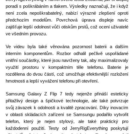
poradí s poškrábáním a tlakem. Výsledky naznačují, že i když
není zcela nepoškrabatelný, nabízí výrazné zlepšení oproti
předchozím modelům. Povrchová úprava displeje navíc
zajišťuje lepší odolnost vůči otiskům prstů, což ocení uživatelé
ve všedním provozu.
Ve videu byla také věnována pozornost baterii a dalším
interním komponentům. Rozbor odhalil pečlivě uspořádané
vnitřní součástky, které jsou navrženy tak, aby maximalizovaly
využití prostoru v kompaktním těle telefonu. Baterie je
rozdělena do dvou částí, což umožňuje efektivnější rozložení
hmotnosti a lepší vyvážení telefonu při otevření.
Samsung Galaxy Z Flip 7 tedy nejenže přináší esteticky
přitažlivý design a špičkové technologie, ale také potvrzuje
svůj závazek k odolnosti a kvalitě zpracování. Díky inovacím
v oblasti skládacích zařízení se Samsungu podařilo vytvořit
telefon, který je nejen stylový, ale také praktický pro
každodenní použití. Testy od JerryRigEverything poskytují