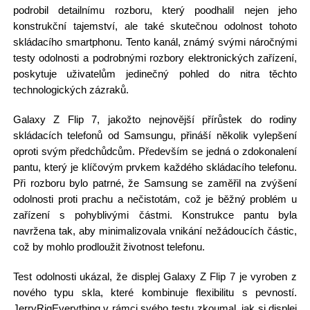
podrobil detailnímu rozboru, který poodhalil nejen jeho
konstrukční tajemství, ale také skutečnou odolnost tohoto
skládacího smartphonu. Tento kanál, známý svými náročnými
testy odolnosti a podrobnými rozbory elektronických zařízení,
poskytuje uživatelům jedinečný pohled do nitra těchto
technologických zázraků.
Galaxy Z Flip 7, jakožto nejnovější přírůstek do rodiny
skládacích telefonů od Samsungu, přináší několik vylepšení
oproti svým předchůdcům. Především se jedná o zdokonalení
pantu, který je klíčovým prvkem každého skládacího telefonu.
Při rozboru bylo patrné, že Samsung se zaměřil na zvýšení
odolnosti proti prachu a nečistotám, což je běžný problém u
zařízení s pohyblivými částmi. Konstrukce pantu byla
navržena tak, aby minimalizovala vnikání nežádoucích částic,
což by mohlo prodloužit životnost telefonu.
Test odolnosti ukázal, že displej Galaxy Z Flip 7 je vyroben z
nového typu skla, které kombinuje flexibilitu s pevností.
JerryRigEverything v rámci svého testu zkoumal, jak si displej