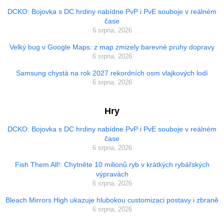
DCKO: Bojovka s DC hrdiny nabídne PvP i PvE souboje v reálném
čase
6 srpna, 2026
Velký bug v Google Maps: z map zmizely barevné pruhy dopravy
6 srpna, 2026
Samsung chystá na rok 2027 rekordních osm vlajkových lodí
6 srpna, 2026
Hry
DCKO: Bojovka s DC hrdiny nabídne PvP i PvE souboje v reálném
čase
6 srpna, 2026
Fish Them All!: Chytněte 10 milionů ryb v krátkých rybářských
výpravách
6 srpna, 2026
Bleach Mirrors High ukazuje hlubokou customizaci postavy i zbraně
6 srpna, 2026