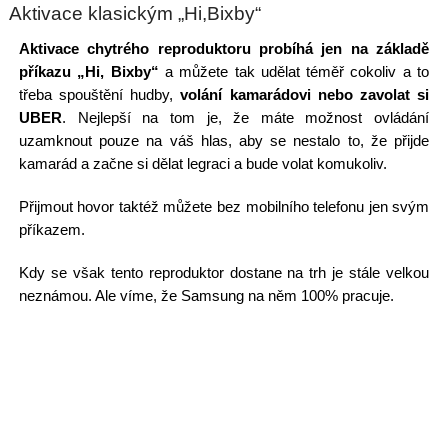
Aktivace klasickým „Hi,Bixby“
Aktivace chytrého reproduktoru probíhá jen na základě
příkazu „Hi, Bixby“
a můžete tak udělat téměř cokoliv a to
třeba spouštění hudby,
volání kamarádovi nebo zavolat si
UBER
. Nejlepší na tom je, že máte možnost ovládání
uzamknout pouze na váš hlas, aby se nestalo to, že přijde
kamarád a začne si dělat legraci a bude volat komukoliv.
Přijmout hovor taktéž můžete bez mobilního telefonu jen svým
příkazem.
Kdy se však tento reproduktor dostane na trh je stále velkou
neznámou. Ale víme, že Samsung na něm 100% pracuje.