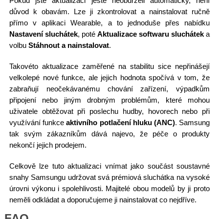
Pokud jste aktualizaci ještě neobdrželi automaticky, není
důvod k obavám. Lze ji zkontrolovat a nainstalovat ručně
přímo v aplikaci Wearable, a to jednoduše přes nabídku
Nastavení sluchátek
, poté
Aktualizace softwaru sluchátek
a
volbu
Stáhnout a nainstalovat
.
Takovéto aktualizace zaměřené na stabilitu sice nepřinášejí
velkolepé nové funkce, ale jejich hodnota spočívá v tom, že
zabraňují neočekávanému chování zařízení, výpadkům
připojení nebo jiným drobným problémům, které mohou
uživatele obtěžovat při poslechu hudby, hovorech nebo při
využívání funkce
aktivního potlačení hluku (ANC)
. Samsung
tak svým zákazníkům dává najevo, že péče o produkty
nekončí jejich prodejem.
Celkově lze tuto aktualizaci vnímat jako součást soustavné
snahy Samsungu udržovat svá prémiová sluchátka na vysoké
úrovni výkonu i spolehlivosti. Majitelé obou modelů by ji proto
neměli odkládat a doporučujeme ji nainstalovat co nejdříve.
FAQ