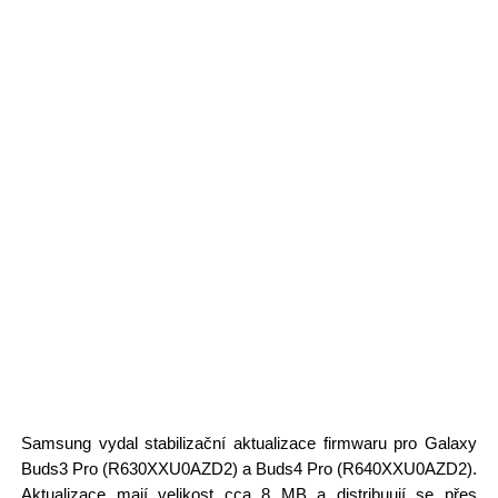
Samsung vydal stabilizační aktualizace firmwaru pro Galaxy
Buds3 Pro (R630XXU0AZD2) a Buds4 Pro (R640XXU0AZD2).
Aktualizace mají velikost cca 8 MB a distribuují se přes