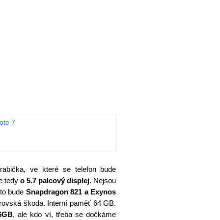
abička, ve které se telefon bude
e tedy
o 5.7 palcový displej.
Nejsou
 to bude
Snapdragon 821 a Exynos
brovská škoda. Interní paměť 64 GB.
 6GB
, ale kdo ví, třeba se dočkáme