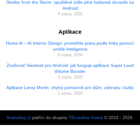
Shelter from the Storm: opuštěné sídlo plné hádanek dorazilo na
Android
8 srpna, 2026
Aplikace
Home AI – AI Interior Design: proměňte pokoj podle fotky pomocí
umělé inteligence
4 srpna, 2026
Zesilovač hlasitosti pro Android: jak funguje aplikace Super Loud
Volume Booster
3 srpna, 2026
Aplikace Leroy Merlin: chytrý pomocník pro dům, zahradu i kutily
2 srpna, 2026
Androiduj.cz
patřící do skupiny
TBcreative Invest
© 2010 - 2026.