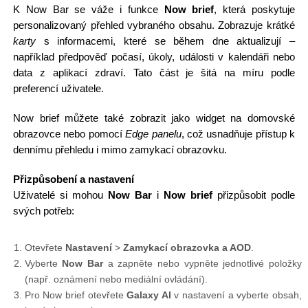
K Now Bar se váže i funkce
Now brief
, která poskytuje
personalizovaný přehled vybraného obsahu. Zobrazuje krátké
karty
s informacemi, které se během dne aktualizují –
například předpověď počasí, úkoly, události v kalendáři nebo
data z aplikací zdraví. Tato část je šitá na míru podle
preferencí uživatele.
Now brief můžete také zobrazit jako widget na domovské
obrazovce nebo pomocí
Edge panelu
, což usnadňuje přístup k
dennímu přehledu i mimo zamykací obrazovku.
Přizpůsobení a nastavení
Uživatelé si mohou
Now Bar
i
Now brief
přizpůsobit podle
svých potřeb:
Otevřete
Nastavení
>
Zamykací obrazovka a AOD
.
Vyberte
Now Bar
a zapněte nebo vypněte jednotlivé položky
(např. oznámení nebo mediální ovládání).
Pro Now brief otevřete
Galaxy AI
v nastavení a vyberte obsah,