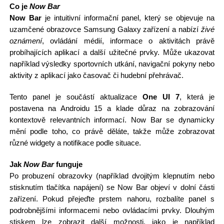
Co je
Now Bar
Now Bar
je intuitivní informační panel, který se objevuje na
uzamčené obrazovce Samsung Galaxy zařízení a nabízí
živé
oznámení
, ovládání médií, informace o aktivitách právě
probíhajících aplikací a další užitečné prvky. Může ukazovat
například výsledky sportovních utkání, navigační pokyny nebo
aktivity z aplikací jako časovač či hudební přehrávač.
Tento panel je součástí aktualizace
One UI 7
, která je
postavena na Androidu 15 a klade důraz na zobrazování
kontextově relevantních informací. Now Bar se dynamicky
mění podle toho, co právě děláte, takže může zobrazovat
různé widgety a notifikace podle situace.
Jak
Now Bar
funguje
Po probuzení obrazovky (například dvojitým klepnutím nebo
stisknutím tlačítka napájení) se Now Bar objeví v dolní části
zařízení. Pokud přejeďte prstem nahoru, rozbalíte panel s
podrobnějšími informacemi nebo ovládacími prvky. Dlouhým
stiskem lze zobrazit další možnosti, jako je například