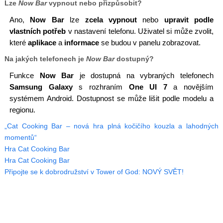
Lze
Now Bar
vypnout nebo přizpůsobit?
Ano,
Now Bar
lze
zcela vypnout
nebo
upravit podle
vlastních potřeb
v nastavení telefonu. Uživatel si může zvolit,
které
aplikace
a
informace
se budou v panelu zobrazovat.
Na jakých telefonech je
Now Bar
dostupný?
Funkce
Now Bar
je dostupná na vybraných telefonech
Samsung Galaxy
s rozhraním
One UI 7
a novějším
systémem Android. Dostupnost se může lišit podle modelu a
regionu.
„Cat Cooking Bar – nová hra plná kočičího kouzla a lahodných
momentů“
Hra Cat Cooking Bar
Hra Cat Cooking Bar
Připojte se k dobrodružství v Tower of God: NOVÝ SVĚT!