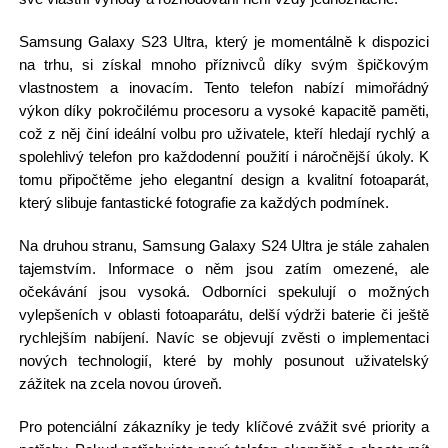
Samsung Galaxy S23 Ultra, který je momentálně k dispozici
na trhu, si získal mnoho příznivců díky svým špičkovým
vlastnostem a inovacím. Tento telefon nabízí mimořádný
výkon díky pokročilému procesoru a vysoké kapacitě paměti,
což z něj činí ideální volbu pro uživatele, kteří hledají rychlý a
spolehlivý telefon pro každodenní použití i náročnější úkoly. K
tomu připočtěme jeho elegantní design a kvalitní fotoaparát,
který slibuje fantastické fotografie za každých podmínek.
Na druhou stranu, Samsung Galaxy S24 Ultra je stále zahalen
tajemstvím. Informace o něm jsou zatím omezené, ale
očekávání jsou vysoká. Odborníci spekulují o možných
vylepšeních v oblasti fotoaparátu, delší výdrži baterie či ještě
rychlejším nabíjení. Navíc se objevují zvěsti o implementaci
nových technologií, které by mohly posunout uživatelský
zážitek na zcela novou úroveň.
Pro potenciální zákazníky je tedy klíčové zvážit své priority a