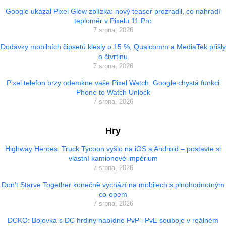
Google ukázal Pixel Glow zblízka: nový teaser prozradil, co nahradí
teploměr v Pixelu 11 Pro
7 srpna, 2026
Dodávky mobilních čipsetů klesly o 15 %, Qualcomm a MediaTek přišly
o čtvrtinu
7 srpna, 2026
Pixel telefon brzy odemkne vaše Pixel Watch. Google chystá funkci
Phone to Watch Unlock
7 srpna, 2026
Hry
Highway Heroes: Truck Tycoon vyšlo na iOS a Android – postavte si
vlastní kamionové impérium
7 srpna, 2026
Don’t Starve Together konečně vychází na mobilech s plnohodnotným
co-opem
7 srpna, 2026
DCKO: Bojovka s DC hrdiny nabídne PvP i PvE souboje v reálném