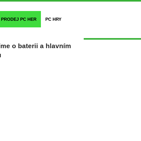
PRODEJ PC HER
PC HRY
me o baterii a hlavním
u