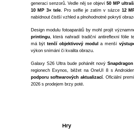
generaci senzorů. Vedle něj se objeví
50 MP ultraš
10 MP 3× tele
. Pro selfie je zatím v sázce
12 MP
nabídnout čistší vzhled a plnohodnotné pokrytí obra
Design modulu fotoaparátů by mohl projít významn
printingu
, která nahradí tradiční antireflexní fóli
má být
tenčí objektivový modul
a menší
výstup
výkon snímání či kvalita obrazu.
Galaxy S26 Ultra bude pohánět nový
Snapdragon 
regionech Exynos, běžet na OneUI 8 s Androide
podporu softwarových aktualizací
. Oficiální pre
2026 s prodejem brzy poté.
Hry