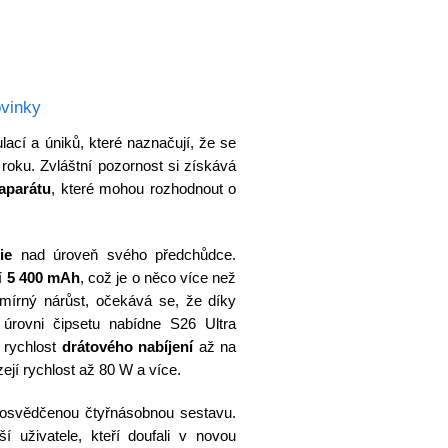
vinky
ací a úniků, které naznačují, že se
 roku. Zvláštní pozornost si získává
aparátu
, které mohou rozhodnout o
ie
nad úroveň svého předchůdce.
í
5 400 mAh
, což je o něco více než
 mírný nárůst, očekává se, že díky
rovni čipsetu nabídne S26 Ultra
 rychlost
drátového nabíjení
až na
jí rychlost až 80 W a více.
 osvědčenou čtyřnásobnou sestavu.
í uživatele, kteří doufali v novou