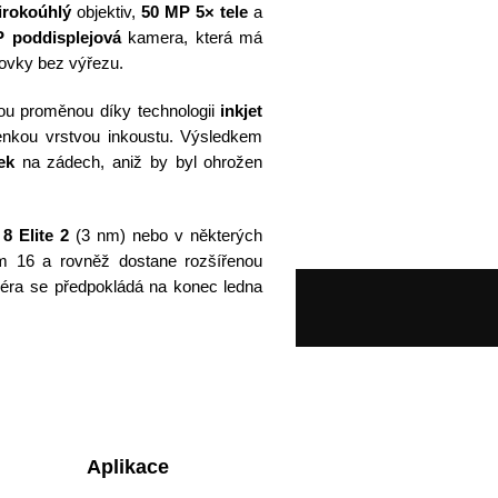
irokoúhlý
objektiv,
50 MP 5× tele
a
 poddisplejová
kamera, která má
zovky bez výřezu.
ou proměnou díky technologii
inkjet
e tenkou vrstvou inkoustu. Výsledkem
ek
na zádech, aniž by byl ohrožen
8 Elite 2
(3 nm) nebo v některých
m 16 a rovněž dostane rozšířenou
miéra se předpokládá na konec ledna
Aplikace