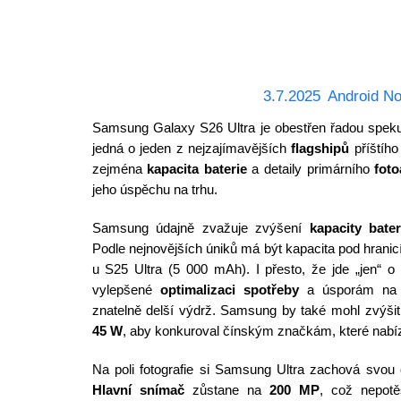
3.7.2025
Android No
Samsung Galaxy S26 Ultra je obestřen řadou spekul
jedná o jeden z nejzajímavějších
flagshipů
příštího
zejména
kapacita baterie
a detaily primárního
foto
jeho úspěchu na trhu.
Samsung údajně zvažuje zvýšení
kapacity bater
Podle nejnovějších úniků má být kapacita pod hranic
u S25 Ultra (5 000 mAh). I přesto, že jde „jen“ o
vylepšené
optimalizaci spotřeby
a úsporám na ú
znatelně delší výdrž. Samsung by také mohl zvýšit
45 W
, aby konkuroval čínským značkám, které nabíze
Na poli fotografie si Samsung Ultra zachová svou
Hlavní snímač
zůstane na
200 MP
, což nepotěš