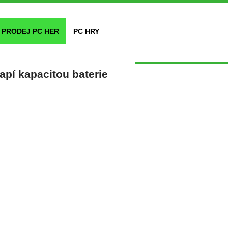
PRODEJ PC HER
PC HRY
pí kapacitou baterie