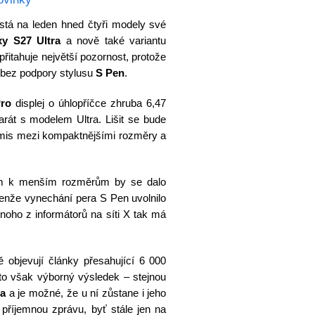
stá na leden hned čtyři modely své
xy S27 Ultra
a nově také variantu
přitahuje největší pozornost, protože
m bez podpory stylusu
S Pen
.
Pro
displej o úhlopříčce zhruba 6,47
parát s modelem Ultra. Lišit se bude
omis mezi kompaktnějšími rozměry a
m k menším rozměrům by se dalo
jenže vynechání pera S Pen uvolnilo
dnoho z informátorů na síti X tak má
.
objevují články přesahující 6 000
to však výborný výsledek – stejnou
ra
a je možné, že u ní zůstane i jeho
příjemnou zprávu, byť stále jen na