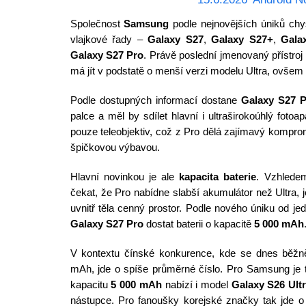
Společnost
Samsung
podle nejnovějších úniků chy
vlajkové řady –
Galaxy S27
,
Galaxy S27+
,
Gala
Galaxy S27 Pro
. Právě poslední jmenovaný přístroj 
má jít v podstatě o menší verzi modelu Ultra, ovše
Podle dostupných informací dostane
Galaxy S27 
palce a měl by sdílet hlavní i ultraširokoúhlý fotoa
pouze teleobjektiv, což z Pro dělá zajímavý kompr
špičkovou výbavou.
Hlavní novinkou je ale
kapacita baterie
. Vzhlede
čekat, že Pro nabídne slabší akumulátor než Ultra, 
uvnitř těla cenný prostor. Podle nového úniku od je
Galaxy S27 Pro
dostat baterii o kapacitě
5 000 mAh
V kontextu čínské konkurence, kde se dnes běžně 
mAh, jde o spíše průměrné číslo. Pro Samsung je 
kapacitu
5 000 mAh
nabízí i model
Galaxy S26 Ult
nástupce. Pro fanoušky korejské značky tak jde o 