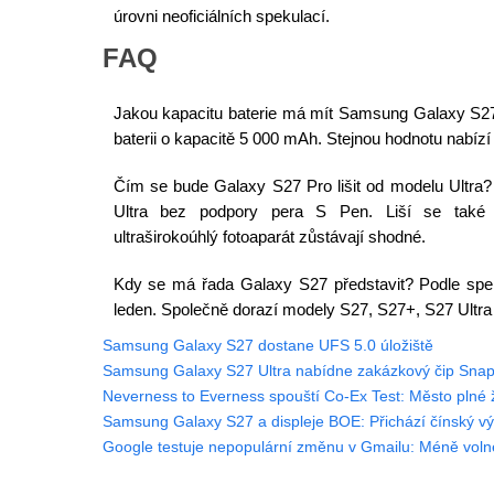
úrovni neoficiálních spekulací.
FAQ
Jakou kapacitu baterie má mít Samsung Galaxy S27
baterii o kapacitě 5 000 mAh. Stejnou hodnotu nabízí
Čím se bude Galaxy S27 Pro lišit od modelu Ultra?
Ultra bez podpory pera S Pen. Liší se také t
ultraširokoúhlý fotoaparát zůstávají shodné.
Kdy se má řada Galaxy S27 představit? Podle sp
leden. Společně dorazí modely S27, S27+, S27 Ultra
Samsung Galaxy S27 dostane UFS 5.0 úložiště
Samsung Galaxy S27 Ultra nabídne zakázkový čip Sna
Neverness to Everness spouští Co-Ex Test: Město plné ž
Samsung Galaxy S27 a displeje BOE: Přichází čínský výr
Google testuje nepopulární změnu v Gmailu: Méně volné