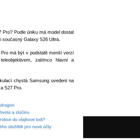
 Pro? Podle úniku má model dostat
 i současný Galaxy S26 Ultra.
 Pro má být v podstatě menší verzí
eleobjektivem, zatímco hlavní a
ekulací chystá Samsung uvedení na
 a S27 Pro.
pdragon
ivota a zločinu
obce do vlajkové lodi?
ho úložiště pro nové účty