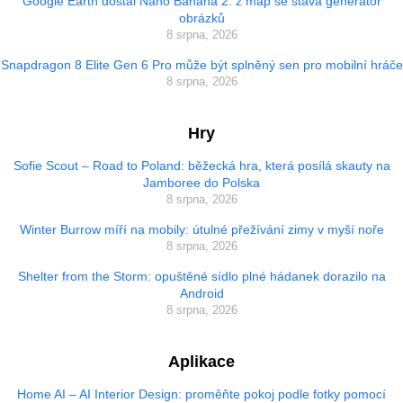
Google Earth dostal Nano Banana 2: z map se stává generátor
obrázků
8 srpna, 2026
Snapdragon 8 Elite Gen 6 Pro může být splněný sen pro mobilní hráče
8 srpna, 2026
Hry
Sofie Scout – Road to Poland: běžecká hra, která posílá skauty na
Jamboree do Polska
8 srpna, 2026
Winter Burrow míří na mobily: útulné přežívání zimy v myší noře
8 srpna, 2026
Shelter from the Storm: opuštěné sídlo plné hádanek dorazilo na
Android
8 srpna, 2026
Aplikace
Home AI – AI Interior Design: proměňte pokoj podle fotky pomocí