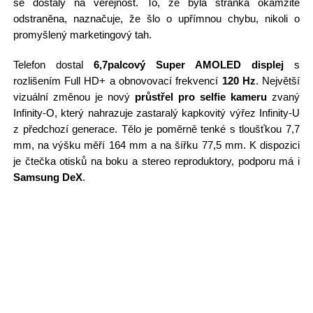
se dostaly na veřejnost. To, že byla stránka okamžitě
odstraněna, naznačuje, že šlo o upřímnou chybu, nikoli o
promyšlený marketingový tah.
Telefon dostal
6,7palcový Super AMOLED displej
s
rozlišením Full HD+ a obnovovací frekvencí
120 Hz
. Největší
vizuální změnou je nový
průstřel pro selfie kameru
zvaný
Infinity-O, který nahrazuje zastaralý kapkovitý výřez Infinity-U
z předchozí generace. Tělo je poměrně tenké s tloušťkou 7,7
mm, na výšku měří 164 mm a na šířku 77,5 mm. K dispozici
je čtečka otisků na boku a stereo reproduktory, podporu má i
Samsung DeX
.