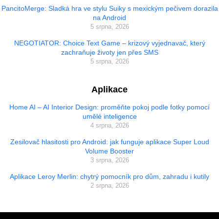
PancitoMerge: Sladká hra ve stylu Suiky s mexickým pečivem dorazila
na Android
5 srpna, 2026
NEGOTIATOR: Choice Text Game – krizový vyjednavač, který
zachraňuje životy jen přes SMS
5 srpna, 2026
Aplikace
Home AI – AI Interior Design: proměňte pokoj podle fotky pomocí
umělé inteligence
4 srpna, 2026
Zesilovač hlasitosti pro Android: jak funguje aplikace Super Loud
Volume Booster
3 srpna, 2026
Aplikace Leroy Merlin: chytrý pomocník pro dům, zahradu i kutily
2 srpna, 2026