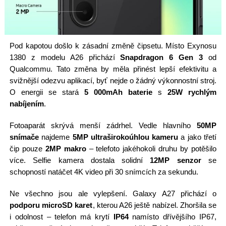
Pod kapotou došlo k zásadní změně čipsetu. Místo Exynosu
1380 z modelu A26 přichází
Snapdragon 6 Gen 3
od
Qualcommu. Tato změna by měla přinést lepší efektivitu a
svižnější odezvu aplikací, byť nejde o žádný výkonnostní stroj.
O energii se stará
5 000mAh baterie
s
25W rychlým
nabíjením
.
Fotoaparát skrývá menší zádrhel. Vedle hlavního
50MP
snímače
najdeme
5MP ultraširokoúhlou kameru
a jako třetí
čip pouze
2MP makro
– telefoto jakéhokoli druhu by potěšilo
více. Selfie kamera dostala solidní
12MP senzor
se
schopností natáčet 4K video při 30 snímcích za sekundu.
Ne všechno jsou ale vylepšení. Galaxy A27 přichází o
podporu microSD karet
, kterou A26 ještě nabízel. Zhoršila se
i odolnost – telefon má krytí
IP64
namísto dřívějšího IP67,