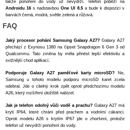
takže ponoření do vody už nevydrží. Telefon poběží na
Androidu 16
s nadstavbou
One UI 8.5
a bude k dispozici v
barvách černá, modrá, světle zelená a růžová.
FAQ
Jaký procesor pohání Samsung Galaxy A27?
Galaxy A27
přechází z Exynosu 1380 na čipset Snapdragon 6 Gen 3 od
Qualcommu. Tato změna by měla přinést lepší efektivitu a
svižnější chod aplikací.
Podporuje Galaxy A27 paměťové karty microSD?
Ne,
Samsung u tohoto modelu podporu microSD karet zcela
odebral. Jde o citelný krok zpět oproti předchozímu modelu
A26, který rozšíření úložiště nabízel.
Jak je telefon odolný vůči vodě a prachu?
Galaxy A27 má
krytí IP64, které chrání před prachem a vodními cákanci.
Oproti modelu A26 s krytím IP67 jde o zhoršení, protože
telefon už nevydrží ponoření do vody.