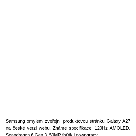
Samsung omylem zveřejnil produktovou stránku Galaxy A27
na české verzi webu. Známe specifikace: 120Hz AMOLED,
Snapdragon 6 Gen 3, 50MP foťák i downgrady.