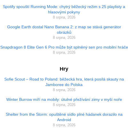
Spotify spouští Running Mode: chytrý běžecký režim s 25 playlisty a
hlasovými pokyny
8 srpna, 2026
Google Earth dostal Nano Banana 2: z map se stává generátor
obrázků
8 srpna, 2026
Snapdragon 8 Elite Gen 6 Pro může být splněný sen pro mobilní hráče
8 srpna, 2026
Hry
Sofie Scout – Road to Poland: běžecká hra, která posílá skauty na
Jamboree do Polska
8 srpna, 2026
Winter Burrow míří na mobily: útulné přežívání zimy v myší noře
8 srpna, 2026
Shelter from the Storm: opuštěné sídlo plné hádanek dorazilo na
Android
8 srpna, 2026