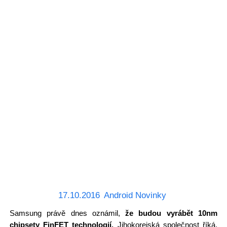
17.10.2016
Android Novinky
Samsung právě dnes oznámil,
že budou vyrábět 10nm
chipsety FinFET technologií.
Jihokorejská společnost říká,