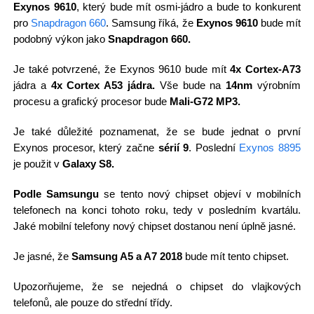
Exynos 9610
, který bude mít osmi-jádro a bude to konkurent
pro
Snapdragon 660
. Samsung říká, že
Exynos 9610
bude mít
podobný výkon jako
Snapdragon 660.
Je také potvrzené, že Exynos 9610 bude mít
4x Cortex-A73
jádra a
4x Cortex A53 jádra.
Vše bude na
14nm
výrobním
procesu a grafický procesor bude
Mali-G72 MP3.
Je také důležité poznamenat, že se bude jednat o první
Exynos procesor, který začne
sérií 9
. Poslední
Exynos 8895
je použit v
Galaxy S8.
Podle Samsungu
se tento nový chipset objeví v mobilních
telefonech na konci tohoto roku, tedy v posledním kvartálu.
Jaké mobilní telefony nový chipset dostanou není úplně jasné.
Je jasné, že
Samsung A5 a A7 2018
bude mít tento chipset.
Upozorňujeme, že se nejedná o chipset do vlajkových
telefonů, ale pouze do střední třídy.